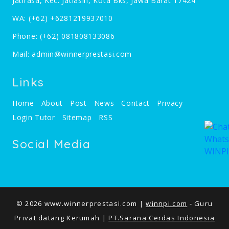
Jatirasa, Kec. Jatiasih, Kota Bks, Jawa Barat 17424
WA:
(+62) +6281219937010
Phone:
(+62) 081808133086
Mail:
admin@winnerprestasi.com
Links
Home
About
Post
News
Contact
Privacy
Login Tutor
Sitemap
RSS
Social Media
© 2026 www.winnerprestasi.com |
winnpi.com
- Guru
Privat datang Kerumah |
PT.Sarana Cerdas Indonesia