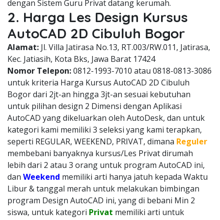
dengan Sistem Guru Privat datang kerumah.
2. Harga Les Design Kursus
AutoCAD 2D Cibuluh Bogor
Alamat:
Jl. Villa Jatirasa No.13, RT.003/RW.011, Jatirasa,
Kec. Jatiasih, Kota Bks, Jawa Barat 17424
Nomor Telepon:
0812-1993-7010 atau 0818-0813-3086
untuk kriteria Harga Kursus AutoCAD 2D Cibuluh
Bogor dari 2jt-an hingga 3jt-an sesuai kebutuhan
untuk pilihan design 2 Dimensi dengan Aplikasi
AutoCAD yang dikeluarkan oleh AutoDesk, dan untuk
kategori kami memiliki 3 seleksi yang kami terapkan,
seperti REGULAR, WEEKEND, PRIVAT, dimana
Reguler
membebani banyaknya kursus/Les Privat dirumah
lebih dari 2 atau 3 orang untuk program AutoCAD ini,
dan
Weekend
memiliki arti hanya jatuh kepada Waktu
Libur & tanggal merah untuk melakukan bimbingan
program Design AutoCAD ini, yang di bebani Min 2
siswa, untuk kategori
Privat
memiliki arti untuk