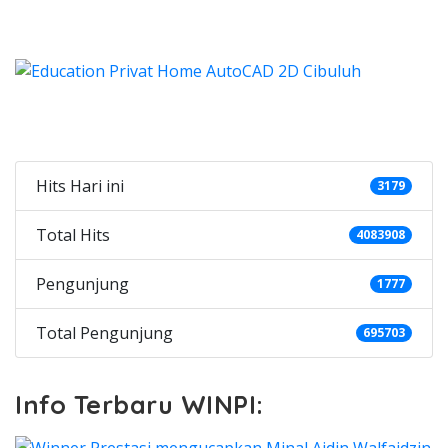
Categories
Hits Hari ini
3179
Total Hits
4083908
Pengunjung
1777
Total Pengunjung
695703
Info Terbaru WINPI: