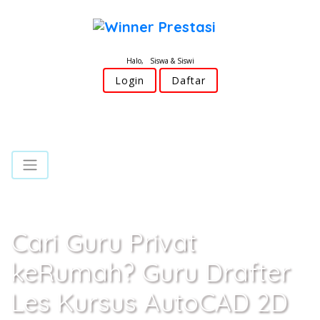
Halo, Siswa & Siswi
Login
Daftar
Cari Guru Privat
keRumah? Guru Drafter
Les Kursus AutoCAD 2D