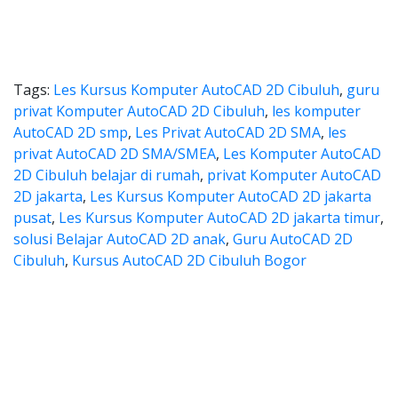
Tags:
Les Kursus Komputer AutoCAD 2D Cibuluh
,
guru
privat Komputer AutoCAD 2D Cibuluh
,
les komputer
AutoCAD 2D smp
,
Les Privat AutoCAD 2D SMA
,
les
privat AutoCAD 2D SMA/SMEA
,
Les Komputer AutoCAD
2D Cibuluh belajar di rumah
,
privat Komputer AutoCAD
2D jakarta
,
Les Kursus Komputer AutoCAD 2D jakarta
pusat
,
Les Kursus Komputer AutoCAD 2D jakarta timur
,
solusi Belajar AutoCAD 2D anak
,
Guru AutoCAD 2D
Cibuluh
,
Kursus AutoCAD 2D Cibuluh Bogor
 les autocad, harga les autocad,
s autocad, harga les autocad, les privat au
 les autocad, harga les auto
les autocad, harga les autocad, les p
 autocad, harga kursus autocad 2d, kursus autocad 2d Ci