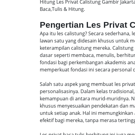
Hitung Les Privat Calistung Gambir Jakar
Baca,Tulis & Hitung.
Pengertian Les Privat 
Apa itu les calistung? Secara sederhana, 
lawan satu yang didesain khusus untu
keterampilan calistung mereka. Calistung
dasar seperti membaca, menulis, berhitung
fondasi bagi perkembangan akademis anak-
memperkuat fondasi ini secara personal da
Salah satu aspek yang membuat les privat
personalisasinya. Dalam kelas tradisiona
kemampuan di antara murid-muridnya. Na
khusus menyesuaikan pendekatan dan ma
untuk setiap anak. Hal ini memungkinkan 
efektif bagi mereka, tanpa merasa tertingg
Les privat baca tulis berhitung ini juga m