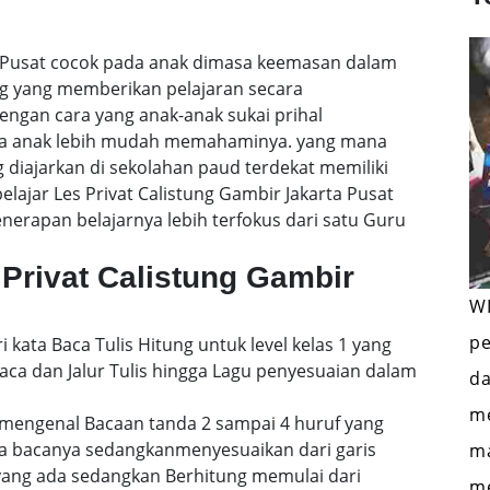
ta Pusat cocok pada anak dimasa keemasan dalam
ng yang memberikan pelajaran secara
engan cara yang anak-anak sukai prihal
gga anak lebih mudah memahaminya. yang mana
 diajarkan di sekolahan paud terdekat memiliki
elajar Les Privat Calistung Gambir Jakarta Pusat
rapan belajarnya lebih terfokus dari satu Guru
Privat Calistung Gambir
WI
pe
i kata Baca Tulis Hitung untuk level kelas 1 yang
a dan Jalur Tulis hingga Lagu penyesuaian dalam
da
me
mengenal Bacaan tanda 2 sampai 4 huruf yang
a bacanya sedangkanmenyesuaikan dari garis
ma
 yang ada sedangkan Berhitung memulai dari
me