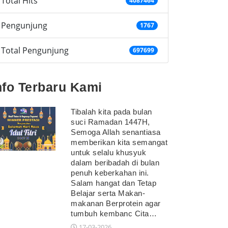
Total Hits
4087464
Pengunjung
1767
Total Pengunjung
697699
nfo Terbaru Kami
Tibalah kita pada bulan
suci Ramadan 1447H,
Semoga Allah senantiasa
memberikan kita semangat
untuk selalu khusyuk
dalam beribadah di bulan
penuh keberkahan ini.
Salam hangat dan Tetap
Belajar serta Makan-
makanan Berprotein agar
tumbuh kembanc Cita…
17-03-2026