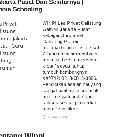
akarta Pusat Dan Sekitarnya |
ome Schooling
s Privat
WINPI Les Privat Calistung
Gambir Jakarta Pusat
listung
sebagai Guruprivat
mbir Jakarta
Calistung Gambir
sat - Guru
membantu anak usia 3 s/d
listung
7 Tahun belajar membaca,
tang
menulis, berhitung secara
kreatif sesuai tahap
erumah
tumbuh kembangnya
&#9742; 0818-0813-3086,
Pendidikan adalah hal yang
sangat penting untuk anak
agar menjadi pintar dan
sukses sesuai pengertian
pada Pendidikan…
15-04-2024
entang Winpi