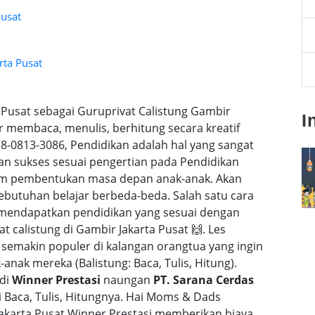
Pusat
rta Pusat
a Pusat sebagai Guruprivat Calistung Gambir
I
r membaca, menulis, berhitung secara kreatif
0813-3086, Pendidikan adalah hal yang sangat
dan sukses sesuai pengertian pada Pendidikan
alam pembentukan masa depan anak-anak. Akan
butuhan belajar berbeda-beda. Salah satu cara
 mendapatkan pendidikan yang sesuai dengan
t calistung di Gambir Jakarta Pusat 🙌. Les
 semakin populer di kalangan orangtua yang ingin
nak mereka (Balistung: Baca, Tulis, Hitung).
 di
Winner Prestasi
naungan
PT. Sarana Cerdas
Baca, Tulis, Hitungnya. Hai Moms & Dads
Jakarta Pusat Winner Prestasi memberikan biaya