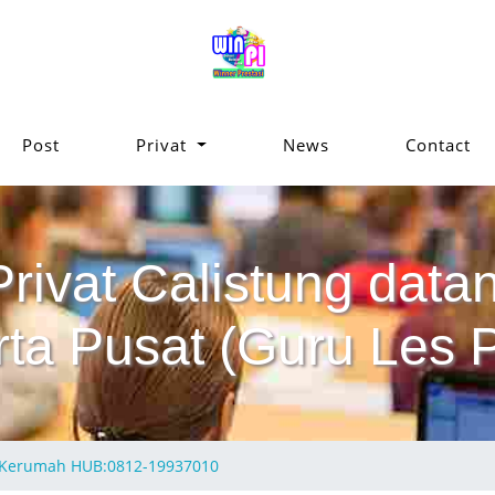
Post
Privat
News
Contact
Privat Calistung da
ta Pusat (Guru Les P
ng Kerumah HUB:0812-19937010