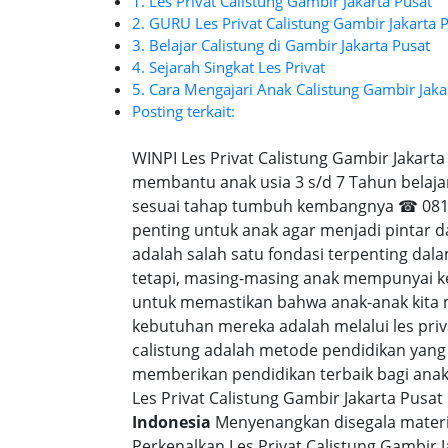
1. Les Privat Calistung Gambir Jakarta Pusat
2. GURU Les Privat Calistung Gambir Jakarta 
3. Belajar Calistung di Gambir Jakarta Pusat
4. Sejarah Singkat Les Privat
5. Cara Mengajari Anak Calistung Gambir Jaka
Posting terkait:
WINPI Les Privat Calistung Gambir Jakart
membantu anak usia 3 s/d 7 Tahun belaja
sesuai tahap tumbuh kembangnya ☎ 0818-
penting untuk anak agar menjadi pintar 
adalah salah satu fondasi terpenting d
tetapi, masing-masing anak mempunyai ke
untuk memastikan bahwa anak-anak kita
kebutuhan mereka adalah melalui les priva
calistung adalah metode pendidikan yang
memberikan pendidikan terbaik bagi anak-a
Les Privat Calistung Gambir Jakarta Pusat
Indonesia
Menyenangkan disegala materi 
Perkenalkan Les Privat Calistung Gambir 