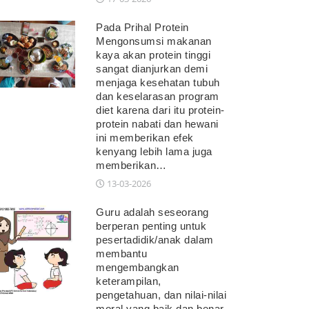
Pada Prihal Protein
Mengonsumsi makanan
kaya akan protein tinggi
sangat dianjurkan demi
menjaga kesehatan tubuh
dan keselarasan program
diet karena dari itu protein-
protein nabati dan hewani
ini memberikan efek
kenyang lebih lama juga
memberikan…
13-03-2026
Guru adalah seseorang
berperan penting untuk
pesertadidik/anak dalam
membantu
mengembangkan
keterampilan,
pengetahuan, dan nilai-nilai
moral yang baik dan benar