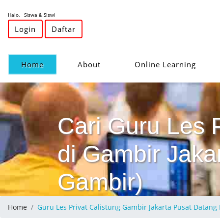
Halo, Siswa & Siswi
Login
Daftar
(current)
Home
About
Online Learning
Cari Guru Les 
di Gambir Jakar
Gambir)
Home
Guru Les Privat Calistung Gambir Jakarta Pusat Data