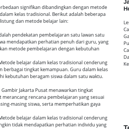
J
 perbedaan signifikan dibandingkan dengan metode
H
dalam kelas tradisional. Berikut adalah beberapa
istung dan metode belajar lain:
Le
Ca
 adalah pendekatan pembelajaran satu lawan satu
Ga
siswa mendapatkan perhatian penuh dari guru, yang
Pu
uaikan metode pembelajaran dengan kebutuhan
Ca
Da
etode belajar dalam kelas tradisional cenderung
K
n berbagai tingkat kemampuan. Guru dalam kelas
i kebutuhan beragam siswa dalam satu waktu.
di Gambir Jakarta Pusat menawarkan tingkat
pat merancang rencana pembelajaran yang sesuai
ing-masing siswa, serta memperhatikan gaya
etode belajar dalam kelas tradisional cenderung
gkin tidak mendapatkan perhatian individu yang
T