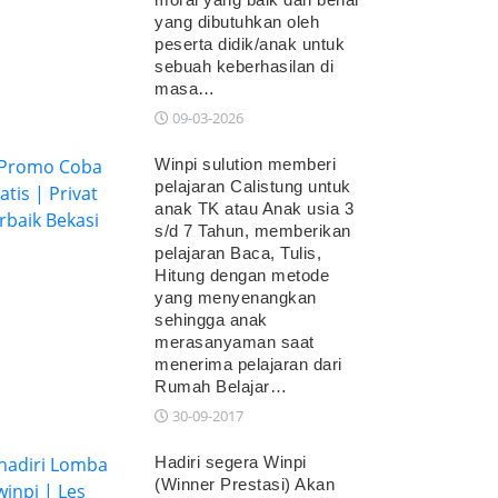
yang dibutuhkan oleh
peserta didik/anak untuk
sebuah keberhasilan di
masa…
09-03-2026
Winpi sulution memberi
pelajaran Calistung untuk
anak TK atau Anak usia 3
s/d 7 Tahun, memberikan
pelajaran Baca, Tulis,
Hitung dengan metode
yang menyenangkan
sehingga anak
merasanyaman saat
menerima pelajaran dari
Rumah Belajar…
30-09-2017
Hadiri segera Winpi
(Winner Prestasi) Akan