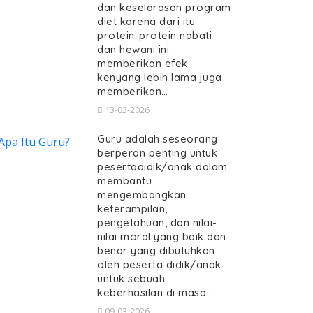
dan keselarasan program
diet karena dari itu
protein-protein nabati
dan hewani ini
memberikan efek
kenyang lebih lama juga
memberikan…
13-03-2026
Guru adalah seseorang
berperan penting untuk
pesertadidik/anak dalam
membantu
mengembangkan
keterampilan,
pengetahuan, dan nilai-
nilai moral yang baik dan
benar yang dibutuhkan
oleh peserta didik/anak
untuk sebuah
keberhasilan di masa…
09-03-2026