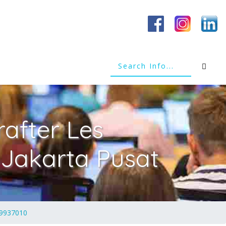
after Les
Jakarta Pusat
19937010