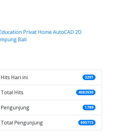
ategories
Hits Hari ini
3201
Total Hits
4083930
Pengunjung
1789
Total Pengunjung
695715