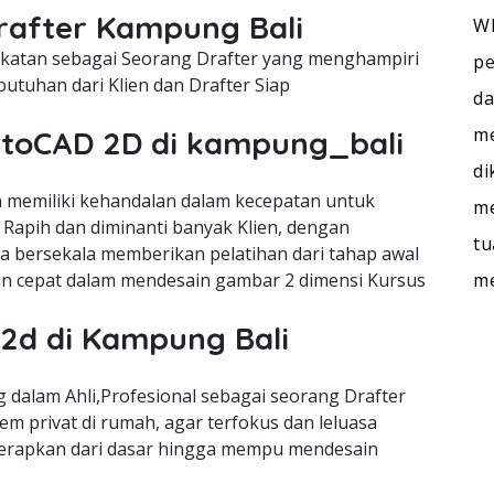
Drafter Kampung Bali
WI
cekatan sebagai Seorang Drafter yang menghampiri
pe
utuhan dari Klien dan Drafter Siap
da
me
AutoCAD 2D di kampung_bali
di
memiliki kehandalan dalam kecepatan untuk
me
Rapih dan diminanti banyak Klien, dengan
tu
ra bersekala memberikan pelatihan dari tahap awal
m
n cepat dalam mendesain gambar 2 dimensi Kursus
 2d di Kampung Bali
dalam Ahli,Profesional sebagai seorang Drafter
m privat di rumah, agar terfokus dan leluasa
terapkan dari dasar hingga mempu mendesain