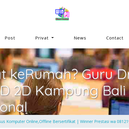
Post
Privat
News
Contact
at keRumah? Guru Dr
D 2D Kampung Bali 
ional
sus Komputer Online,Offline Bersertifikat | Winner Prestasi wa 0812