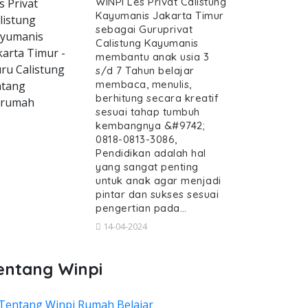
WINPI Les Privat Calistung
s Privat
Kayumanis Jakarta Timur
listung
sebagai Guruprivat
yumanis
Calistung Kayumanis
karta Timur -
membantu anak usia 3
ru Calistung
s/d 7 Tahun belajar
membaca, menulis,
tang
berhitung secara kreatif
erumah
sesuai tahap tumbuh
kembangnya &#9742;
0818-0813-3086,
Pendidikan adalah hal
yang sangat penting
untuk anak agar menjadi
pintar dan sukses sesuai
pengertian pada…
14-04-2024
entang Winpi