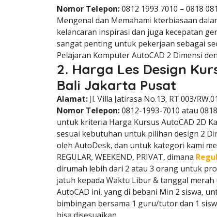
Nomor Telepon:
0812 1993 7010 – 0818 08
Mengenal dan Memahami kterbiasaan dala
kelancaran inspirasi dan juga kecepatan g
sangat penting untuk pekerjaan sebagai se
Pelajaran Komputer AutoCAD 2 Dimensi den
2. Harga Les Design K
Bali Jakarta Pusat
Alamat:
Jl. Villa Jatirasa No.13, RT.003/RW.0
Nomor Telepon:
0812-1993-7010 atau 081
untuk kriteria Harga Kursus AutoCAD 2D Kam
sesuai kebutuhan untuk pilihan design 2 D
oleh AutoDesk, dan untuk kategori kami memi
REGULAR, WEEKEND, PRIVAT, dimana
Regu
dirumah lebih dari 2 atau 3 orang untuk p
jatuh kepada Waktu Libur & tanggal mera
AutoCAD ini, yang di bebani Min 2 siswa, u
bimbingan bersama 1 guru/tutor dan 1 sisw
bisa disesuaikan.