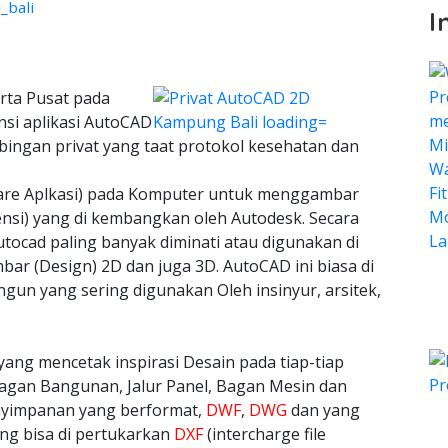
_bali
I
rta Pusat pada
nsi aplikasi AutoCAD
bingan privat yang taat protokol kesehatan dan
ware Aplkasi) pada Komputer untuk menggambar
ensi) yang di kembangkan oleh Autodesk. Secara
tocad paling banyak diminati atau digunakan di
bar (Design) 2D dan juga 3D. AutoCAD ini biasa di
n yang sering digunakan Oleh insinyur, arsitek,
yang mencetak inspirasi Desain pada tiap-tiap
agan Bangunan, Jalur Panel, Bagan Mesin dan
nyimpanan yang berformat,
DWF
,
DWG
dan yang
ang bisa di pertukarkan
DXF
(intercharge file