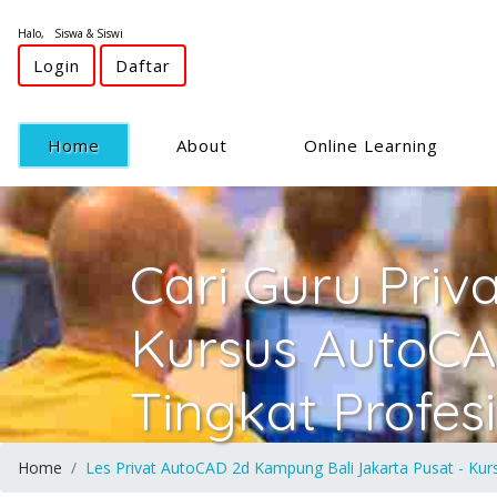
Halo, Siswa & Siswi
Login
Daftar
(current)
Home
About
Online Learning
Cari Guru Priv
Kursus AutoCA
Tingkat Profes
Home
Les Privat AutoCAD 2d Kampung Bali Jakarta Pusat - Kur