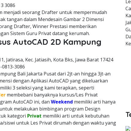
Le
13 3086
Ca
m menjadi seorang Drafter untuk mempermudah
Ka
erak tangan dalam Mendesain Gambar 2 Dimensi
Ja
orang Drafter, Winner Prestasi memberikan
Gu
gan Sistem Guru Privat datang kerumah.
Da
ursus AutoCAD 2D Kampung
K
11, Jatirasa, Kec. Jatiasih, Kota Bks, Jawa Barat 17424
8-0813-3086
pung Bali Jakarta Pusat dari 2jt-an hingga 3jt-an
imensi dengan Aplikasi AutoCAD yang dikeluarkan
liki 3 seleksi yang kami terapkan, seperti
ler
membebani banyaknya kursus/Les Privat
rogram AutoCAD ini, dan
Weekend
memiliki arti hanya
h untuk melakukan bimbingan program Design
T
ntuk kategori
Privat
memiliki arti untuk kebutuhan
a/siswi untuk Les Privat dirumah dengan waktu yang