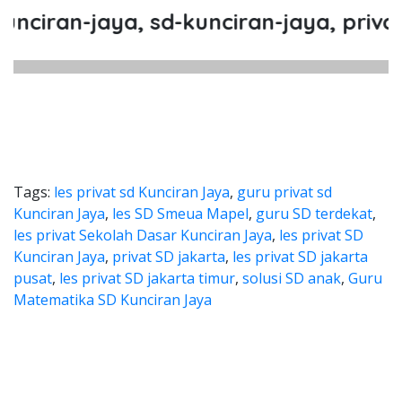
an-jaya, sd-kunciran-jaya, privat-sd-
Tags:
les privat sd Kunciran Jaya
,
guru privat sd
Kunciran Jaya
,
les SD Smeua Mapel
,
guru SD terdekat
,
les privat Sekolah Dasar Kunciran Jaya
,
les privat SD
Kunciran Jaya
,
privat SD jakarta
,
les privat SD jakarta
pusat
,
les privat SD jakarta timur
,
solusi SD anak
,
Guru
Matematika SD Kunciran Jaya
ika sd, les matematika sd, les pri
d, les matematika sd, les privat sd, sd sekolah
atika sd, les matematika sd, l