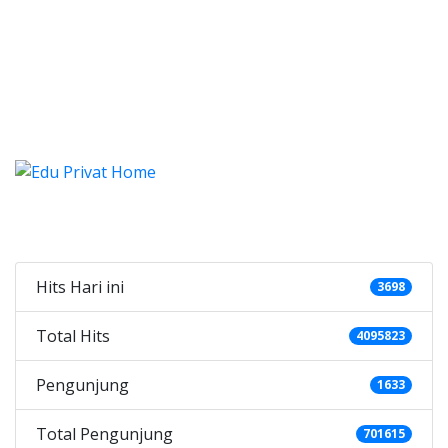
 Sei Sikambing D Medan, ngaji Sei Sikambing 
aji Sei Sikambing D Medan, n
i Sei Sikambing D Medan, ngaji Sei Si
engaji Sei Sikambing D Medan, Belajar les Mengaji Sei
Categories
Hits Hari ini
3698
Total Hits
4095823
Pengunjung
1633
Total Pengunjung
701615