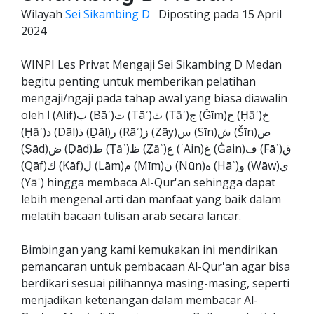
Wilayah
Sei Sikambing D
Diposting pada
15 April
2024
WINPI Les Privat Mengaji Sei Sikambing D Medan
begitu penting untuk memberikan pelatihan
mengaji/ngaji pada tahap awal yang biasa diawalin
oleh ا (Alif)ب (Bāʾ)ت (Tāʾ)ث (Ṯāʾ)ج (Ǧīm)ح (Ḥāʾ)خ
(Ḫāʾ)د (Dāl)ذ (Ḏāl)ر (Rāʾ)ز (Zāy)س (Sīn)ش (Šīn)ص
(Ṣād)ض (Ḍād)ط (Ṭāʾ)ظ (Ẓāʾ)ع (ʿAin)غ (Ġain)ف (Fāʾ)ق
(Qāf)ك (Kāf)ل (Lām)م (Mīm)ن (Nūn)ه (Hāʾ)و (Wāw)ي
(Yāʾ) hingga membaca Al-Qur'an sehingga dapat
lebih mengenal arti dan manfaat yang baik dalam
melatih bacaan tulisan arab secara lancar.
Bimbingan yang kami kemukakan ini mendirikan
pemancaran untuk pembacaan Al-Qur'an agar bisa
berdikari sesuai pilihannya masing-masing, seperti
menjadikan ketenangan dalam membacar Al-