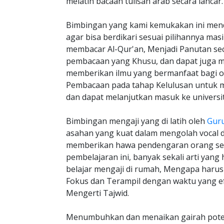
melatih bacaan tulisan arab secara lancar.
Bimbingan yang kami kemukakan ini men
agar bisa berdikari sesuai pilihannya ma
membacar Al-Qur'an, Menjadi Panutan seca
pembacaan yang Khusu, dan dapat juga me
memberikan ilmu yang bermanfaat bagi ora
Pembacaan pada tahap Kelulusan untuk m
dan dapat melanjutkan masuk ke universit
Bimbingan mengaji yang di latih oleh
Gur
asahan yang kuat dalam mengolah vocal 
memberikan hawa pendengaran orang seki
pembelajaran ini, banyak sekali arti yan
belajar mengaji di rumah, Mengapa haru
Fokus dan Terampil dengan waktu yang ef
Mengerti Tajwid.
Menumbuhkan dan menaikan gairah poten