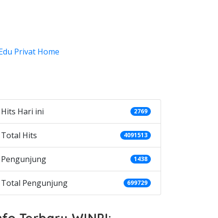
ategories
Hits Hari ini
2769
Total Hits
4091513
Pengunjung
1438
Total Pengunjung
699729
nfo Terbaru WINPI: