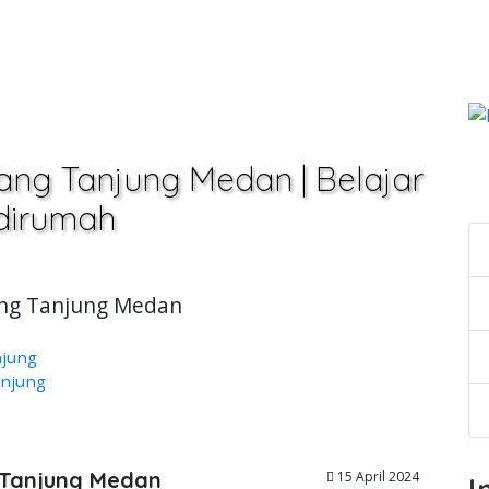
ang Tanjung Medan | Belajar
C
 dirumah
pang Tanjung Medan
njung
anjung
g Tanjung Medan
15 April 2024
I