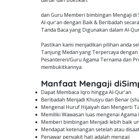
daftar dan buktikan.
dan Guru Memberi bimbingan Mengaji di 
Al-qur'an dengan Baik & Beribadah secar
Tanda Baca yang Digunakan dalam Al-Qur
Pastikan kami menjadikan pilihan anda s
Tanjung Medan yang Terpercaya dengan 
Pesanteren/Guru Agama Ternama dan Prof
membukitkannya.
Manfaat Mengaji diSi
Dapat Membaca Iqro hingga Al-Qur'an
Beribadah Menjadi Khusyu dan Benar (sha
Mengenal Huruf Hijaiyah dan Mengerti Ta
Memiliki Wawasan luas mengenai Agama 
Memberi bimbingan Menjadi lebih baik unt
Mendapat ketenangan setelah atau disaa
Penawar penyakit hati adalah mengaji