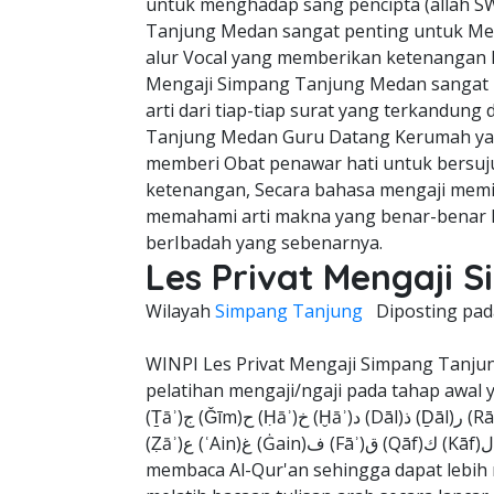
untuk menghadap sang pencipta (allah SWT
Tanjung Medan sangat penting untuk Men
alur Vocal yang memberikan ketenangan hat
Mengaji Simpang Tanjung Medan sangat
arti dari tiap-tiap surat yang terkandung
Tanjung Medan Guru Datang Kerumah yang
memberi Obat penawar hati untuk bersuj
ketenangan, Secara bahasa mengaji memili
memahami arti makna yang benar-benar lu
berIbadah yang sebenarnya.
Les Privat Mengaji
Wilayah
Simpang Tanjung
Diposting pa
WINPI Les Privat Mengaji Simpang Tanj
pelatihan mengaji/ngaji pada tahap awal yang biasa diawa
(Ṯāʾ)ج (Ǧīm)ح (Ḥāʾ)خ (Ḫāʾ)د (Dāl)ذ (Ḏāl)ر (Rāʾ)ز (Zāy)س (Sīn)ش (Šīn)ص (Ṣād)ض (Ḍād)ط (Ṭāʾ)ظ
(Ẓāʾ)ع (ʿAin)غ (Ġain)ف (Fāʾ)ق (Qāf)ك (Kāf)ل (Lām)م (Mīm)ن (Nūn)ه (Hāʾ)و (Wāw)ي (Yāʾ) hingga
membaca Al-Qur'an sehingga dapat lebih 