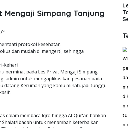
L
t Mengaji Simpang Tanjung
T
S
ya.
T
mentaati protokol kesehatan.
okus dan mudah di mengerti, sehingga
WI
i-kehari.
pe
kamu berminat pada Les Privat Mengaji Simpang
da
gi admin untuk mengaplikasikan pesanan pada
 datang Kerumah yang kamu minati, jadi tunggu
me
kasih.
di
me
tu
tas dalam membaca Iqro hingga Al-Qur'an bahkan
jar Shalat/Ibadah untuk menambah keterbaikan
m