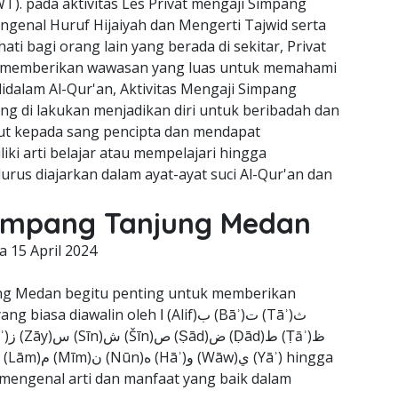
). pada aktivitas Les Privat mengaji Simpang
genal Huruf Hijaiyah dan Mengerti Tajwid serta
i bagi orang lain yang berada di sekitar, Privat
 memberikan wawasan yang luas untuk memahami
 didalam Al-Qur'an, Aktivitas Mengaji Simpang
 di lakukan menjadikan diri untuk beribadah dan
ut kepada sang pencipta dan mendapat
ki arti belajar atau mempelajari hingga
rus diajarkan dalam ayat-ayat suci Al-Qur'an dan
 Simpang Tanjung Medan
da
15 April 2024
ung Medan begitu penting untuk memberikan
lin oleh ا (Alif)ب (Bāʾ)ت (Tāʾ)ث
mengenal arti dan manfaat yang baik dalam