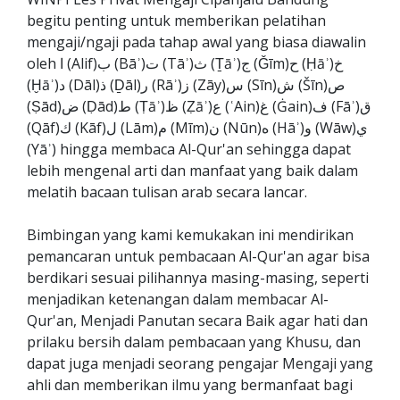
begitu penting untuk memberikan pelatihan
mengaji/ngaji pada tahap awal yang biasa diawalin
oleh ا (Alif)ب (Bāʾ)ت (Tāʾ)ث (Ṯāʾ)ج (Ǧīm)ح (Ḥāʾ)خ
(Ḫāʾ)د (Dāl)ذ (Ḏāl)ر (Rāʾ)ز (Zāy)س (Sīn)ش (Šīn)ص
(Ṣād)ض (Ḍād)ط (Ṭāʾ)ظ (Ẓāʾ)ع (ʿAin)غ (Ġain)ف (Fāʾ)ق
(Qāf)ك (Kāf)ل (Lām)م (Mīm)ن (Nūn)ه (Hāʾ)و (Wāw)ي
(Yāʾ) hingga membaca Al-Qur'an sehingga dapat
lebih mengenal arti dan manfaat yang baik dalam
melatih bacaan tulisan arab secara lancar.
Bimbingan yang kami kemukakan ini mendirikan
pemancaran untuk pembacaan Al-Qur'an agar bisa
berdikari sesuai pilihannya masing-masing, seperti
menjadikan ketenangan dalam membacar Al-
Qur'an, Menjadi Panutan secara Baik agar hati dan
prilaku bersih dalam pembacaan yang Khusu, dan
dapat juga menjadi seorang pengajar Mengaji yang
ahli dan memberikan ilmu yang bermanfaat bagi