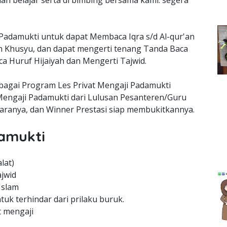
 dan belajar serta di bimbing bersama kami. segera
Padamukti untuk dapat Membaca Iqra s/d Al-qur'an
n Khusyu, dan dapat mengerti tenang Tanda Baca
 Huruf Hijaiyah dan Mengerti Tajwid.
ebagai Program Les Privat Mengaji Padamukti
engaji Padamukti dari Lulusan Pesanteren/Guru
aranya, dan Winner Prestasi siap membukitkannya.
amukti
lat)
jwid
Islam
uk terhindar dari prilaku buruk.
t mengaji