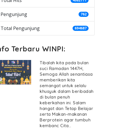
Total Hits
4082111
Pengunjung
762
Total Pengunjung
694687
nfo Terbaru WINPI:
Tibalah kita pada bulan
suci Ramadan 1447H,
Semoga Allah senantiasa
memberikan kita
semangat untuk selalu
khusyuk dalam beribadah
di bulan penuh
keberkahan ini. Salam
hangat dan Tetap Belajar
serta Makan-makanan
Berprotein agar tumbuh
kembanc Cita…