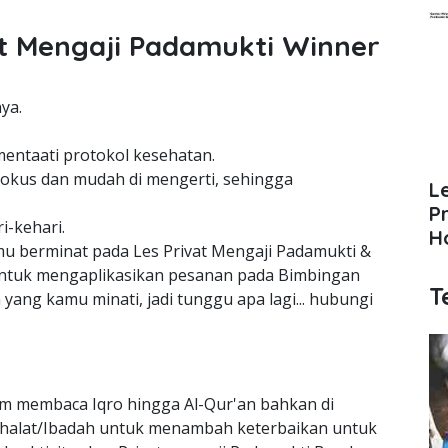
t Mengaji Padamukti Winner
ya.
mentaati protokol kesehatan.
okus dan mudah di mengerti, sehingga
L
P
i-kehari.
H
kamu berminat pada Les Privat Mengaji Padamukti &
untuk mengaplikasikan pesanan pada Bimbingan
T
ang kamu minati, jadi tunggu apa lagi... hubungi
lam membaca Iqro hingga Al-Qur'an bahkan di
r Shalat/Ibadah untuk menambah keterbaikan untuk