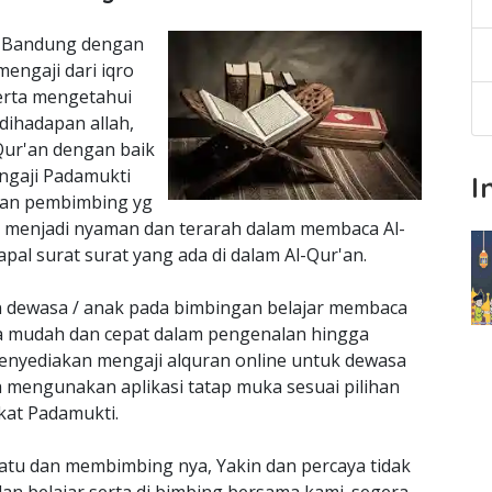
i Bandung dengan
engaji dari iqro
serta mengetahui
dihadapan allah,
ur'an dengan baik
engaji Padamukti
I
gan pembimbing yg
 menjadi nyaman dan terarah dalam membaca Al-
al surat surat yang ada di dalam Al-Qur'an.
an dewasa / anak pada bimbingan belajar membaca
ra mudah dan cepat dalam pengenalan hingga
nyediakan mengaji alquran online untuk dewasa
 mengunakan aplikasi tatap muka sesuai pilihan
kat Padamukti.
atu dan membimbing nya, Yakin dan percaya tidak