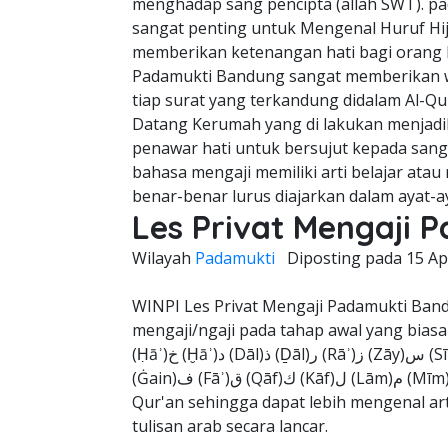
menghadap sang pencipta (allah SWT). pa
sangat penting untuk Mengenal Huruf Hija
memberikan ketenangan hati bagi orang la
Padamukti Bandung sangat memberikan wa
tiap surat yang terkandung didalam Al-Q
Datang Kerumah yang di lakukan menjadi
penawar hati untuk bersujut kepada san
bahasa mengaji memiliki arti belajar at
benar-benar lurus diajarkan dalam ayat-a
Les Privat Mengaji
Wilayah
Padamukti
Diposting pada
15 Ap
WINPI Les Privat Mengaji Padamukti Ban
mengaji/ngaji pada tahap awal yang biasa diawalin oleh ا (Alif)ب (Bāʾ
(Ḥāʾ)خ (Ḫāʾ)د (Dāl)ذ (Ḏāl)ر (Rāʾ)ز (Zāy)س (Sīn)ش (Šīn)ص (Ṣād)ض (Ḍād)ط (Ṭāʾ)ظ (Ẓāʾ)ع (ʿAin)غ
(Ġain)ف (Fāʾ)ق (Qāf)ك (Kāf)ل (Lām)م (Mīm)ن (Nūn)ه (Hāʾ)و (Wāw)ي (Yāʾ) hingga membaca Al-
Qur'an sehingga dapat lebih mengenal ar
tulisan arab secara lancar.