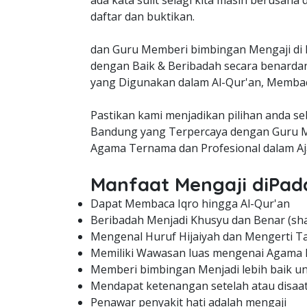
ada kata sulit selagi kita masih berusaha
daftar dan buktikan.
dan Guru Memberi bimbingan Mengaji di 
dengan Baik & Beribadah secara benarda
yang Digunakan dalam Al-Qur'an, Membaca
Pastikan kami menjadikan pilihan anda s
Bandung yang Terpercaya dengan Guru M
Agama Ternama dan Profesional dalam Aj
Manfaat Mengaji diPad
Dapat Membaca Iqro hingga Al-Qur'an
Beribadah Menjadi Khusyu dan Benar (sha
Mengenal Huruf Hijaiyah dan Mengerti Ta
Memiliki Wawasan luas mengenai Agama 
Memberi bimbingan Menjadi lebih baik unt
Mendapat ketenangan setelah atau disaa
Penawar penyakit hati adalah mengaji