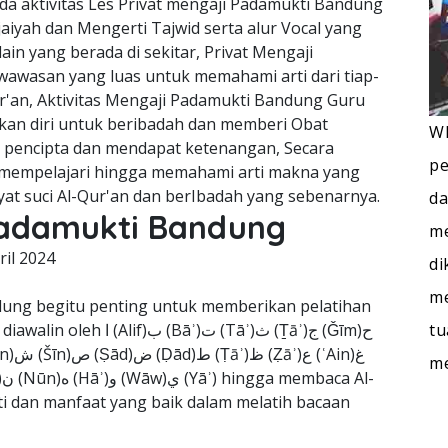
da aktivitas Les Privat mengaji Padamukti Bandung
iyah dan Mengerti Tajwid serta alur Vocal yang
in yang berada di sekitar, Privat Mengaji
wasan yang luas untuk memahami arti dari tiap-
ur'an, Aktivitas Mengaji Padamukti Bandung Guru
kan diri untuk beribadah dan memberi Obat
WI
g pencipta dan mendapat ketenangan, Secara
pe
au mempelajari hingga memahami arti makna yang
yat suci Al-Qur'an dan berIbadah yang sebenarnya.
da
 Padamukti Bandung
me
ril 2024
di
me
dung begitu penting untuk memberikan pelatihan
tu
)ت (Tāʾ)ث (Ṯāʾ)ج (Ǧīm)ح
m
ti dan manfaat yang baik dalam melatih bacaan