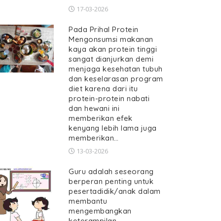
17-03-2026
Pada Prihal Protein
Mengonsumsi makanan
kaya akan protein tinggi
sangat dianjurkan demi
menjaga kesehatan tubuh
dan keselarasan program
diet karena dari itu
protein-protein nabati
dan hewani ini
memberikan efek
kenyang lebih lama juga
memberikan…
13-03-2026
Guru adalah seseorang
berperan penting untuk
pesertadidik/anak dalam
membantu
mengembangkan
keterampilan,