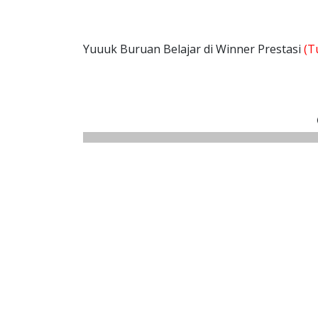
Yuuuk Buruan Belajar di Winner Prestasi
(T
calist
Calis
Calistu
Cali
Calist