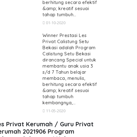
berhitung secara efektif
&amp; kreatif sesuai
tahap tumbuh…
01-10-2020
Winner Prestasi Les
Privat Calistung Setu
Bekasi adalah Program
Calistung Setu Bekasi
dirancang Special untuk
membantu anak usia 3
s/d 7 Tahun belajar
membaca, menulis,
berhitung secara efektif
&amp; kreatif sesuai
tahap tumbuh
kembangnya,…
11-05-2020
es Privat Kerumah / Guru Privat
erumah 2021906 Program