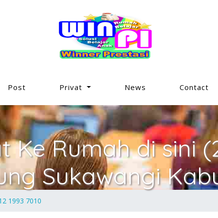
Post
Privat
News
Contact
at Ke Rumah di sini 
ung Sukawangi Kabu
812 1993 7010