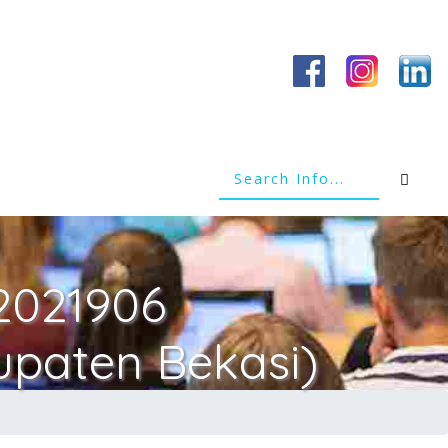
(2021906
paten Bekasi)