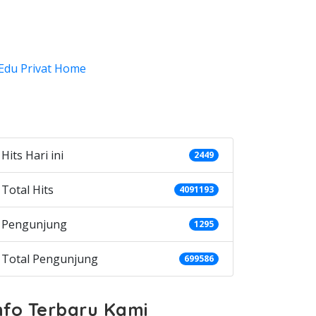
ategories
Hits Hari ini
2449
Total Hits
4091193
Pengunjung
1295
Total Pengunjung
699586
nfo Terbaru Kami