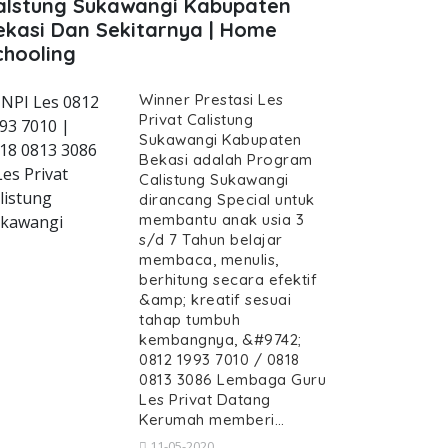
alstung Sukawangi Kabupaten
ekasi Dan Sekitarnya | Home
chooling
Winner Prestasi Les
NPI Les 0812
Privat Calistung
93 7010 |
Sukawangi Kabupaten
18 0813 3086
Bekasi adalah Program
t-calistung-sukawangi--guru-calistung
Les Privat
Calistung Sukawangi
listung
dirancang Special untuk
membantu anak usia 3
kawangi
s/d 7 Tahun belajar
membaca, menulis,
berhitung secara efektif
 Privat Calistung Sukawangi, Guru
&amp; kreatif sesuai
ng Sukawangi, Guru Calistung datang Kerumah 
tahap tumbuh
 Les Privat Calistung Sukawa
kembangnya, &#9742;
0812 1993 7010 / 0818
t Calistung Sukawangi, Guru Calistung
0813 3086 Lembaga Guru
Les Privat Datang
Kerumah memberi…
11-05-2020