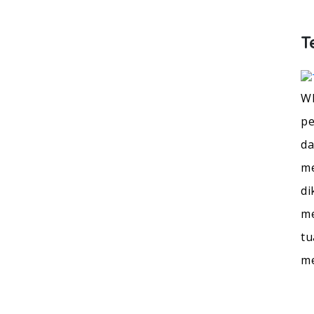
T
WI
pe
da
me
di
me
tu
m