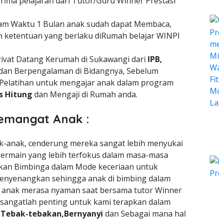
ima pelajaran dari Tutor/Guru Winner Prestasi
lam Waktu 1 Bulan anak sudah dapat Membaca,
n ketentuan yang berlaku diRumah belajar WINPI
rivat Datang Kerumah di Sukawangi dari
IPB,
dan Berpengalaman di Bidangnya, Sebelum
Pelatihan untuk mengajar anak dalam program
is Hitung
dan Mengaji di Rumah anda.
emangat Anak :
nak-anak, cenderung mereka sangat lebih menyukai
ermain yang lebih terfokus dalam masa-masa
an Bimbinga dalam Mode keceriaan untuk
enyenangkan sehingga anak di bimbing dalam
a anak merasa nyaman saat bersama tutor Winner
 sangatlah penting untuk kami terapkan dalam
n
Tebak-tebakan,Bernyanyi
dan Sebagai mana hal