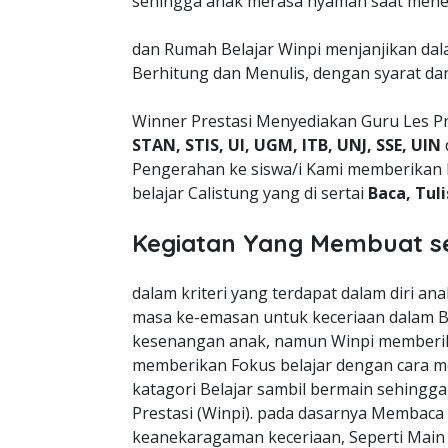
sehingga anak merasa nyaman saat mener
dan Rumah Belajar Winpi menjanjikan da
Berhitung dan Menulis, dengan syarat da
Winner Prestasi Menyediakan Guru Les P
STAN, STIS, UI, UGM, ITB, UNJ, SSE, UIN
Pengerahan ke siswa/i Kami memberikan 
belajar Calistung yang di sertai
Baca, Tul
Kegiatan Yang Membuat s
dalam kriteri yang terdapat dalam diri a
masa ke-emasan untuk keceriaan dalam B
kesenangan anak, namun Winpi memberik
memberikan Fokus belajar dengan cara m
katagori Belajar sambil bermain sehingg
Prestasi (Winpi). pada dasarnya Membaca
keanekaragaman keceriaan, Seperti Mai