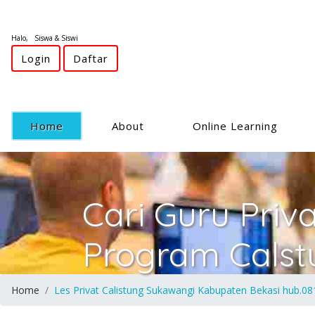
Halo, Siswa & Siswi
Login
Daftar
(current)
Home
About
Online Learning
Cari Guru Priv
Program Calst
Home
Les Privat Calistung Sukawangi Kabupaten Bekasi hub.0