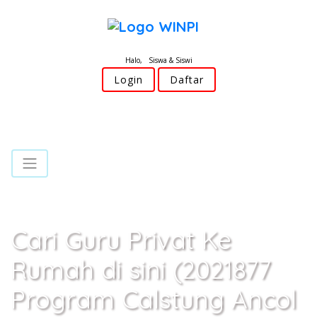
Halo, Siswa & Siswi
Login
Daftar
Cari Guru Privat Ke
Rumah di sini (2021877
Program Calstung Ancol