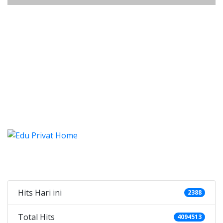
listung Ancol, Les, Privat, Les Pr
istung Ancol, Les, Privat, Les Privat Calistun
listung Ancol, Les, Privat, L
listung Ancol, Les, Privat, Les Privat 
Categories
Hits Hari ini
2388
Total Hits
4094513