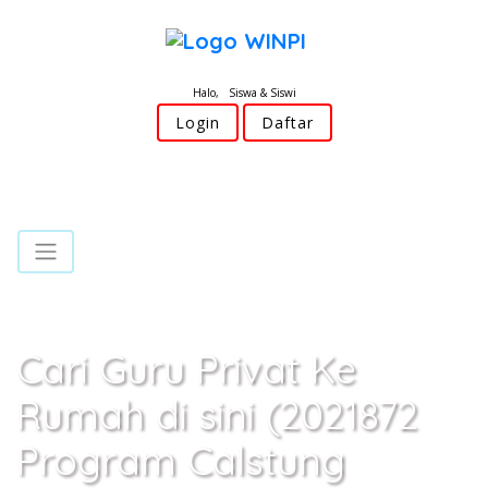
Halo, Siswa & Siswi
Login
Daftar
Cari Guru Privat Ke
Rumah di sini (2021872
Program Calstung