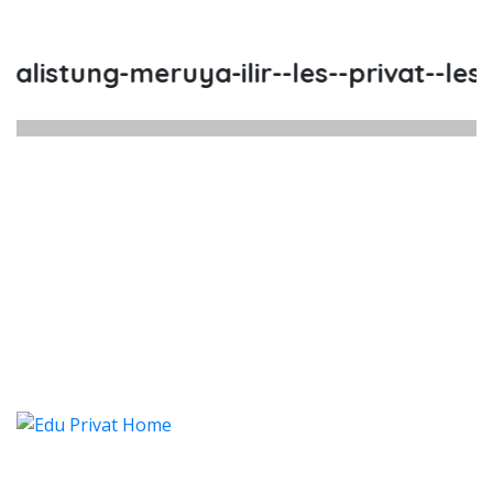
istung-meruya-ilir--les--privat--les-p
listung Meruya Ilir, Les, Privat, L
istung Meruya Ilir, Les, Privat, Les Privat Cali
listung Meruya Ilir, Les, Priv
istung Meruya Ilir, Les, Privat, Les Pr
Categories