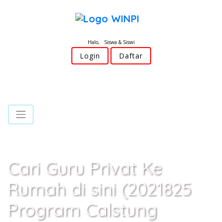
Halo, Siswa & Siswi
Login
Daftar
Cari Guru Privat Ke
Rumah di sini (2021825
Program Calstung