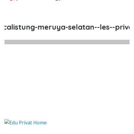
listung-meruya-selatan--les--privat-
alistung Meruya Selatan, Les, Pri
listung Meruya Selatan, Les, Privat, Les Priv
alistung Meruya Selatan, Les,
listung Meruya Selatan, Les, Privat, 