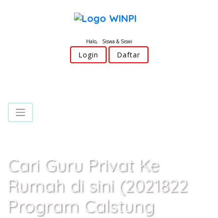
Halo, Siswa & Siswi
Login
Daftar
Cari Guru Privat Ke
Rumah di sini (2021822
Program Calstung