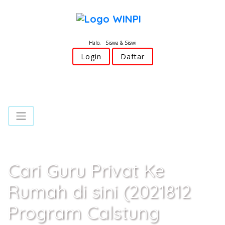
Halo, Siswa & Siswi
Login
Daftar
Cari Guru Privat Ke
Rumah di sini (2021812
Program Calstung