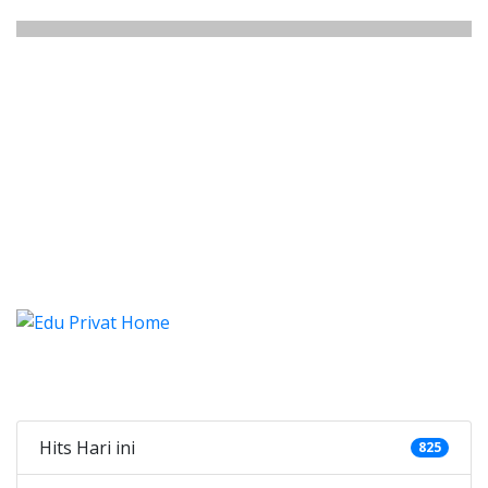
listung Jatipulo, Les, Privat, Les
istung Jatipulo, Les, Privat, Les Privat Calis
alistung Jatipulo, Les, Privat,
listung Jatipulo, Les, Privat, Les Priv
Categories
Hits Hari ini
825