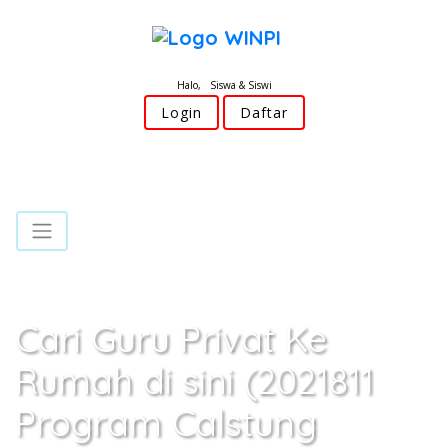
Halo, Siswa & Siswi
Login
Daftar
Cari Guru Privat Ke
Rumah di sini (2021811
Program Calstung