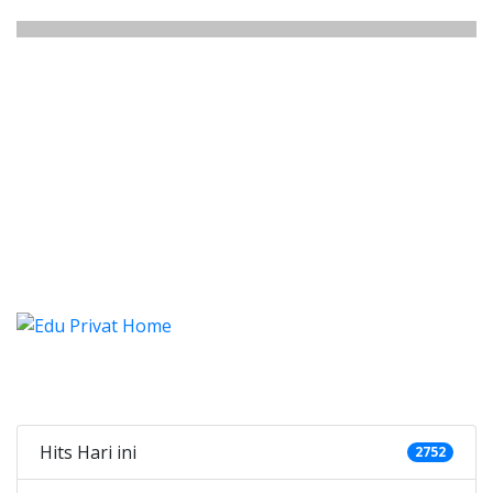
stung Tangki, Les, Privat, Les Pr
tung Tangki, Les, Privat, Les Privat Calistung
istung Tangki, Les, Privat, Le
stung Tangki, Les, Privat, Les Privat C
Categories
Hits Hari ini
2752