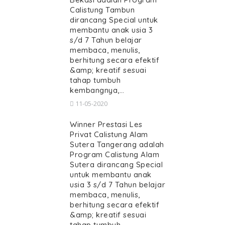
Calistung Tambun
dirancang Special untuk
membantu anak usia 3
s/d 7 Tahun belajar
membaca, menulis,
berhitung secara efektif
&amp; kreatif sesuai
tahap tumbuh
kembangnya,…
11-05-2020
Winner Prestasi Les
Privat Calistung Alam
Sutera Tangerang adalah
Program Calistung Alam
Sutera dirancang Special
untuk membantu anak
usia 3 s/d 7 Tahun belajar
membaca, menulis,
berhitung secara efektif
&amp; kreatif sesuai
tahap tumbuh…