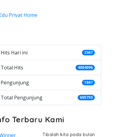
ategories
Hits Hari ini
3367
Total Hits
4084096
Pengunjung
1867
Total Pengunjung
695793
nfo Terbaru Kami
Tibalah kita pada bulan