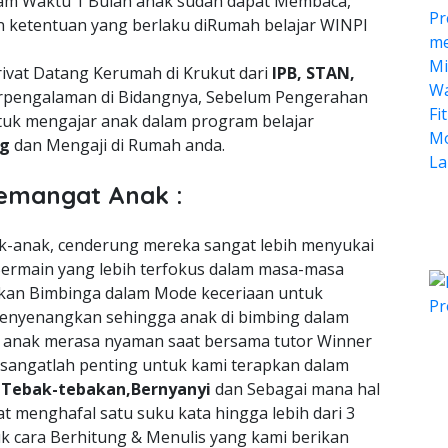
lam Waktu 1 Bulan anak sudah dapat Membaca,
n ketentuan yang berlaku diRumah belajar WINPI
ivat Datang Kerumah di Krukut dari
IPB, STAN,
pengalaman di Bidangnya, Sebelum Pengerahan
tuk mengajar anak dalam program belajar
ng
dan Mengaji di Rumah anda.
emangat Anak :
nak-anak, cenderung mereka sangat lebih menyukai
ermain yang lebih terfokus dalam masa-masa
an Bimbinga dalam Mode keceriaan untuk
enyenangkan sehingga anak di bimbing dalam
a anak merasa nyaman saat bersama tutor Winner
 sangatlah penting untuk kami terapkan dalam
n
Tebak-tebakan,Bernyanyi
dan Sebagai mana hal
t menghafal satu suku kata hingga lebih dari 3
uk cara Berhitung & Menulis yang kami berikan