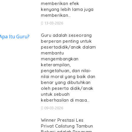
memberikan efek
kenyang lebih lama juga
memberikan…
13-03-2026
Guru adalah seseorang
berperan penting untuk
pesertadidik/anak dalam
membantu
mengembangkan
keterampilan,
pengetahuan, dan nilai-
nilai moral yang baik dan
benar yang dibutuhkan
oleh peserta didik/anak
untuk sebuah
keberhasilan di masa…
09-03-2026
Winner Prestasi Les
Privat Calistung Tambun
Bekasi adalah Program