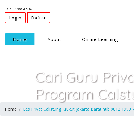
Halo, Siswa & Siswi
Login
Daftar
(current)
Home
About
Online Learning
Cari Guru Priv
Program Calst
Home
Les Privat Calistung Krukut Jakarta Barat hub.0812 1993 