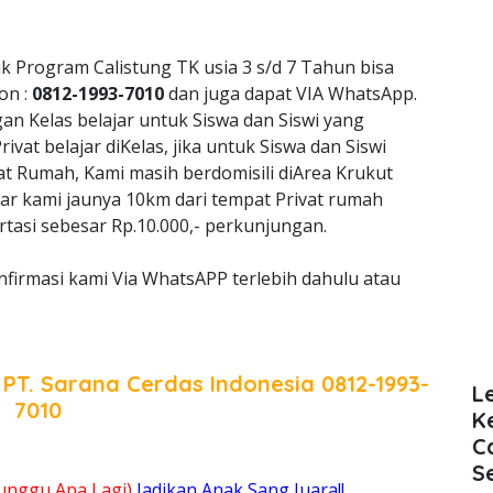
k Program Calistung TK usia 3 s/d 7 Tahun bisa
on :
0812-1993-7010
dan juga dapat VIA WhatsApp.
 Kelas belajar untuk Siswa dan Siswi yang
vat belajar diKelas, jika untuk Siswa dan Siswi
at Rumah, Kami masih berdomisili diArea Krukut
ajar kami jaunya 10km dari tempat Privat rumah
tasi sebesar Rp.10.000,- perkunjungan.
nfirmasi kami Via WhatsAPP terlebih dahulu atau
a
PT. Sarana Cerdas Indonesia
0812-1993-
L
7010
K
C
S
unggu Apa Lagi)
Jadikan Anak Sang Juara!!