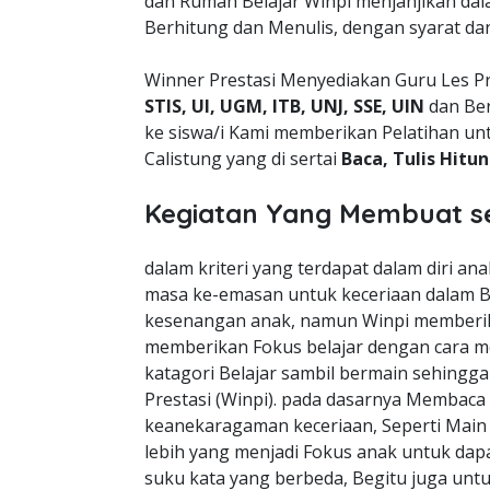
dan Rumah Belajar Winpi menjanjikan da
Berhitung dan Menulis, dengan syarat da
Winner Prestasi Menyediakan Guru Les Pr
STIS, UI, UGM, ITB, UNJ, SSE, UIN
dan Ber
ke siswa/i Kami memberikan Pelatihan un
Calistung yang di sertai
Baca, Tulis Hitu
Kegiatan Yang Membuat s
dalam kriteri yang terdapat dalam diri a
masa ke-emasan untuk keceriaan dalam B
kesenangan anak, namun Winpi memberik
memberikan Fokus belajar dengan cara m
katagori Belajar sambil bermain sehingg
Prestasi (Winpi). pada dasarnya Membaca
keanekaragaman keceriaan, Seperti Mai
lebih yang menjadi Fokus anak untuk dapa
suku kata yang berbeda, Begitu juga unt