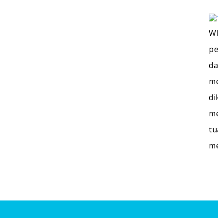
WI
pe
da
me
di
me
tu
m