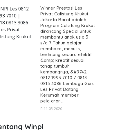
Winner Prestasi Les
NPI Les 0812
Privat Calistung Krukut
93 7010 |
Jakarta Barat adalah
18 0813 3086
Program Calistung Krukut
calistung-krukut--guru-calistung-datan
Les Privat
dirancang Special untuk
listung Krukut
membantu anak usia 3
s/d 7 Tahun belajar
membaca, menulis,
berhitung secara efektif
&amp; kreatif sesuai
ivat Calistung Krukut, Guru Calis
tahap tumbuh
 Krukut, Guru Calistung datang Kerumah Krukut,
kembangnya, &#9742;
es Privat Calistung Krukut, Gu
0812 1993 7010 / 0818
0813 3086 Lembaga Guru
Calistung Krukut, Guru Calistung datang
Les Privat Datang
Kerumah memberi
pelajaran…
11-05-2020
entang Winpi