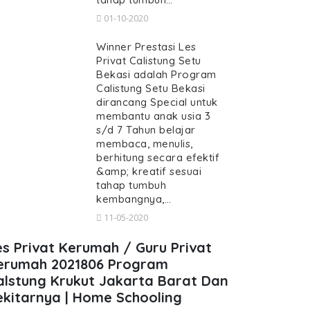
01-10-2020
Winner Prestasi Les
Privat Calistung Setu
Bekasi adalah Program
Calistung Setu Bekasi
dirancang Special untuk
membantu anak usia 3
s/d 7 Tahun belajar
membaca, menulis,
berhitung secara efektif
&amp; kreatif sesuai
tahap tumbuh
kembangnya,…
11-05-2020
es Privat Kerumah / Guru Privat
erumah 2021806 Program
alstung Krukut Jakarta Barat Dan
ekitarnya | Home Schooling