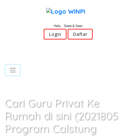
Halo, Siswa & Siswi
Login
Daftar
Cari Guru Privat Ke
Rumah di sini (2021805
Program Calstung