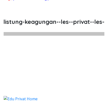
stung-keagungan--les--privat--les-pr
istung Keagungan, Les, Privat, L
stung Keagungan, Les, Privat, Les Privat Cal
istung Keagungan, Les, Priva
stung Keagungan, Les, Privat, Les Pr