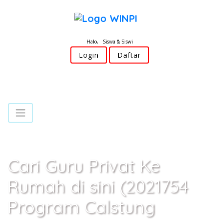
Halo, Siswa & Siswi
Login
Daftar
Cari Guru Privat Ke
Rumah di sini (2021754
Program Calstung