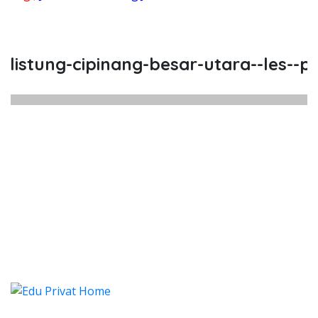
stung-cipinang-besar-utara--les--priv
istung Cipinang Besar Utara, Les,
tung Cipinang Besar Utara, Les, Privat, Les P
istung Cipinang Besar Utara, 
stung Cipinang Besar Utara, Les, Priva