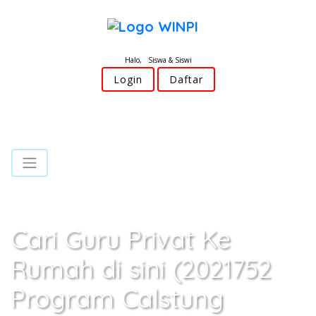
Halo, Siswa & Siswi
Login
Daftar
Cari Guru Privat Ke
Rumah di sini (2021752
Program Calstung