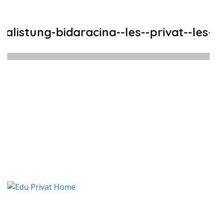
istung-bidaracina--les--privat--les-pr
istung Bidaracina, Les, Privat, L
stung Bidaracina, Les, Privat, Les Privat Cal
listung Bidaracina, Les, Priva
istung Bidaracina, Les, Privat, Les Pri
Categories