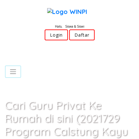
Halo, Siswa & Siswi
Login
Daftar
Cari Guru Privat Ke
Rumah di sini (2021729
Program Calstung Kayu