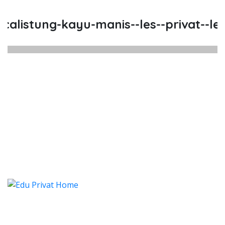
listung-kayu-manis--les--privat--les-
listung Kayu Manis, Les, Privat, 
istung Kayu Manis, Les, Privat, Les Privat Ca
alistung Kayu Manis, Les, Pri
listung Kayu Manis, Les, Privat, Les P
Categories