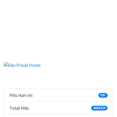
alistung Jatijajar, Les, Privat, Le
listung Jatijajar, Les, Privat, Les Privat Cali
alistung Jatijajar, Les, Privat
alistung Jatijajar, Les, Privat, Les Priv
Categories
Hits Hari ini
591
Total Hits
4089335