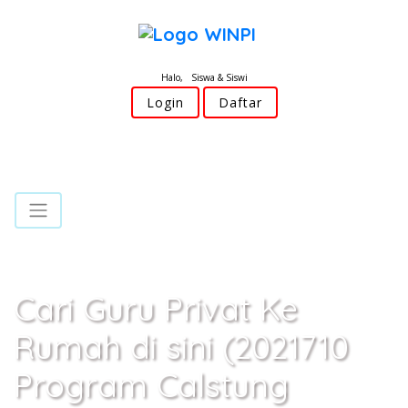
Halo, Siswa & Siswi
Login
Daftar
Cari Guru Privat Ke
Rumah di sini (2021710
Program Calstung