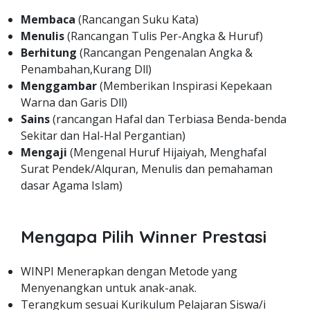
Membaca
(Rancangan Suku Kata)
Menulis
(Rancangan Tulis Per-Angka & Huruf)
Berhitung
(Rancangan Pengenalan Angka &
Penambahan,Kurang Dll)
Menggambar
(Memberikan Inspirasi Kepekaan
Warna dan Garis Dll)
Sains
(rancangan Hafal dan Terbiasa Benda-benda
Sekitar dan Hal-Hal Pergantian)
Mengaji
(Mengenal Huruf Hijaiyah, Menghafal
Surat Pendek/Alquran, Menulis dan pemahaman
dasar Agama Islam)
Mengapa Pilih Winner Prestasi
WINPI Menerapkan dengan Metode yang
Menyenangkan untuk anak-anak.
Terangkum sesuai Kurikulum Pelajaran Siswa/i