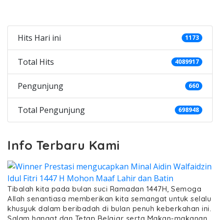
Categories
Hits Hari ini
1173
Total Hits
4089917
Pengunjung
660
Total Pengunjung
698948
Info Terbaru Kami
Tibalah kita pada bulan suci Ramadan 1447H, Semoga
Allah senantiasa memberikan kita semangat untuk selalu
khusyuk dalam beribadah di bulan penuh keberkahan ini.
Salam hangat dan Tetap Belajar serta Makan-makanan