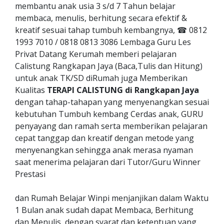
membantu anak usia 3 s/d 7 Tahun belajar
membaca, menulis, berhitung secara efektif &
kreatif sesuai tahap tumbuh kembangnya, ☎ 0812
1993 7010 / 0818 0813 3086 Lembaga Guru Les
Privat Datang Kerumah memberi pelajaran
Calistung Rangkapan Jaya (Baca,Tulis dan Hitung)
untuk anak TK/SD diRumah juga Memberikan
Kualitas
TERAPI CALISTUNG di Rangkapan Jaya
dengan tahap-tahapan yang menyenangkan sesuai
kebutuhan Tumbuh kembang Cerdas anak, GURU
penyayang dan ramah serta memberikan pelajaran
cepat tanggap dan kreatif dengan metode yang
menyenangkan sehingga anak merasa nyaman
saat menerima pelajaran dari Tutor/Guru Winner
Prestasi
dan Rumah Belajar Winpi menjanjikan dalam Waktu
1 Bulan anak sudah dapat Membaca, Berhitung
dan Menulis, dengan syarat dan ketentuan yang