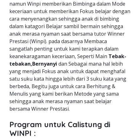
namun Winpi memberikan Bimbinga dalam Mode
keceriaan untuk memberikan Fokus belajar dengan
cara menyenangkan sehingga anak di bimbing
dalam katagori Belajar sambil bermain sehingga
anak merasa nyaman saat bersama tutor Winner
Prestasi (Winpi). pada dasarnya Membaca
sangatlah penting untuk kami terapkan dalam
keanekaragaman keceriaan, Seperti Main
Tebak-
tebakan,Bernyanyi
dan Sebagai mana hal lebih
yang menjadi Fokus anak untuk dapat menghafal
satu suku kata hingga lebih dari 3 suku kata yang
berbeda, Begitu juga untuk cara Berhitung &
Menulis yang kami berikan Metode yang sama
sehingga anak merasa nyaman saat belajar
bersama Winner Prestasi.
Program untuk Calistung di
WINPI :