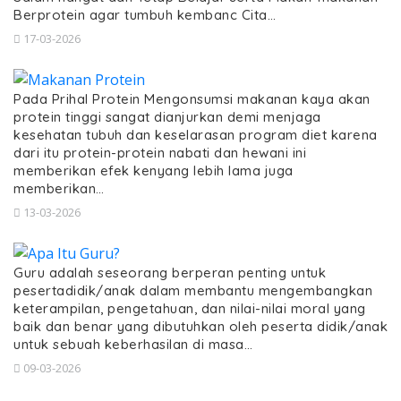
Berprotein agar tumbuh kembanc Cita…
17-03-2026
Pada Prihal Protein Mengonsumsi makanan kaya akan
protein tinggi sangat dianjurkan demi menjaga
kesehatan tubuh dan keselarasan program diet karena
dari itu protein-protein nabati dan hewani ini
memberikan efek kenyang lebih lama juga
memberikan…
13-03-2026
Guru adalah seseorang berperan penting untuk
pesertadidik/anak dalam membantu mengembangkan
keterampilan, pengetahuan, dan nilai-nilai moral yang
baik dan benar yang dibutuhkan oleh peserta didik/anak
untuk sebuah keberhasilan di masa…
09-03-2026