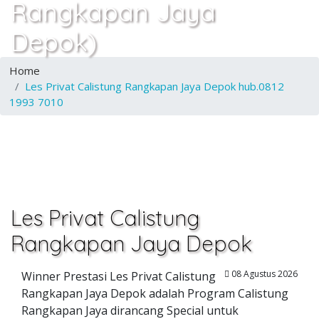
Rangkapan Jaya
Depok)
Home
Les Privat Calistung Rangkapan Jaya Depok hub.0812
1993 7010
Les Privat Calistung
Rangkapan Jaya Depok
08 Agustus 2026
Winner Prestasi Les Privat Calistung
Rangkapan Jaya Depok adalah Program Calistung
Rangkapan Jaya dirancang Special untuk