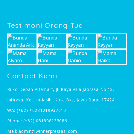
Testimoni Orang Tua
Contact Kami
Ruko Depan Alfamart, Jl. Raya Villa Jatirasa No.13,
Jatirasa, Kec. Jatiasih, Kota Bks, Jawa Barat 17424
WA:
(+62) +6281219937010
Phone:
(+62) 081808133086
Mail:
admin@winnerprestasi.com