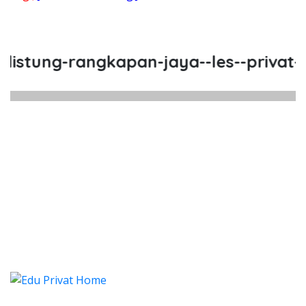
stung-rangkapan-jaya--les--privat--l
istung Rangkapan Jaya, Les, Priv
tung Rangkapan Jaya, Les, Privat, Les Priva
istung Rangkapan Jaya, Les, 
stung Rangkapan Jaya, Les, Privat, L