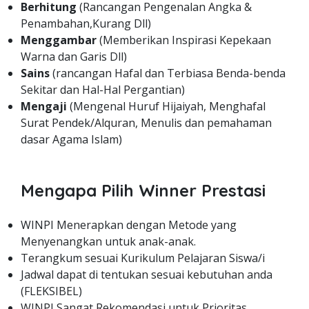
Berhitung
(Rancangan Pengenalan Angka &
Penambahan,Kurang Dll)
Menggambar
(Memberikan Inspirasi Kepekaan
Warna dan Garis Dll)
Sains
(rancangan Hafal dan Terbiasa Benda-benda
Sekitar dan Hal-Hal Pergantian)
Mengaji
(Mengenal Huruf Hijaiyah, Menghafal
Surat Pendek/Alquran, Menulis dan pemahaman
dasar Agama Islam)
Mengapa Pilih Winner Prestasi
WINPI Menerapkan dengan Metode yang
Menyenangkan untuk anak-anak.
Terangkum sesuai Kurikulum Pelajaran Siswa/i
Jadwal dapat di tentukan sesuai kebutuhan anda
(FLEKSIBEL)
WINPI Sangat Rekomendasi untuk Prioritas