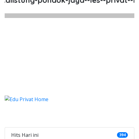
listung-pondok-jaya--les--privat--les
listung Pondok Jaya, Les, Privat
istung Pondok Jaya, Les, Privat, Les Privat 
listung Pondok Jaya, Les, Pr
listung Pondok Jaya, Les, Privat, Les
Categories
Hits Hari ini
394