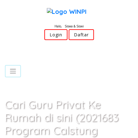
Halo, Siswa & Siswi
Login
Daftar
Cari Guru Privat Ke
Rumah di sini (2021683
Program Calstung