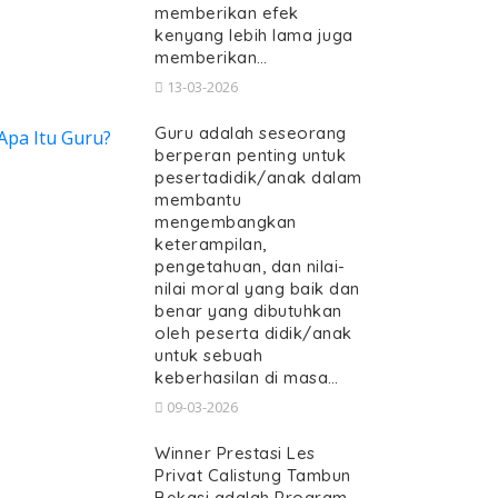
memberikan efek
kenyang lebih lama juga
memberikan…
13-03-2026
Guru adalah seseorang
berperan penting untuk
pesertadidik/anak dalam
membantu
mengembangkan
keterampilan,
pengetahuan, dan nilai-
nilai moral yang baik dan
benar yang dibutuhkan
oleh peserta didik/anak
untuk sebuah
keberhasilan di masa…
09-03-2026
Winner Prestasi Les
Privat Calistung Tambun
Bekasi adalah Program