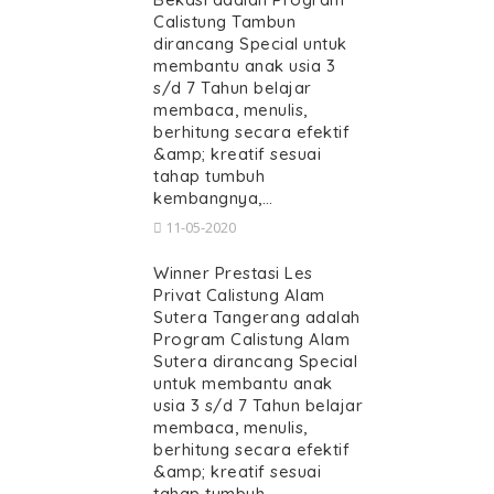
Calistung Tambun
dirancang Special untuk
membantu anak usia 3
s/d 7 Tahun belajar
membaca, menulis,
berhitung secara efektif
&amp; kreatif sesuai
tahap tumbuh
kembangnya,…
11-05-2020
Winner Prestasi Les
Privat Calistung Alam
Sutera Tangerang adalah
Program Calistung Alam
Sutera dirancang Special
untuk membantu anak
usia 3 s/d 7 Tahun belajar
membaca, menulis,
berhitung secara efektif
&amp; kreatif sesuai
tahap tumbuh…