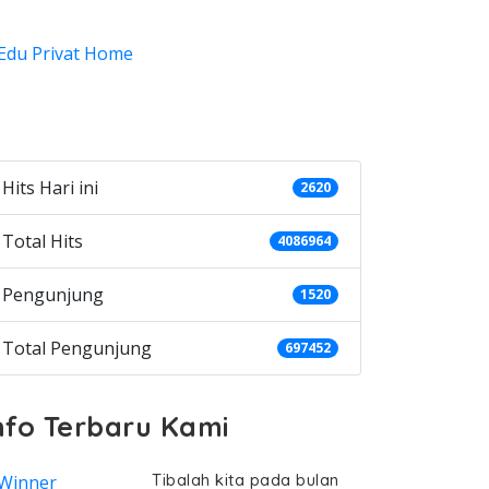
ategories
Hits Hari ini
2620
Total Hits
4086964
Pengunjung
1520
Total Pengunjung
697452
nfo Terbaru Kami
Tibalah kita pada bulan