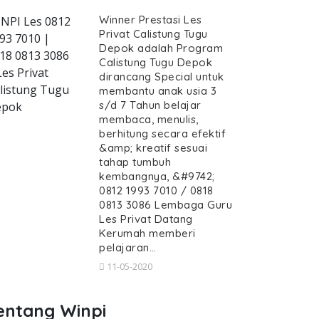
Winner Prestasi Les
NPI Les 0812
Privat Calistung Tugu
93 7010 |
Depok adalah Program
18 0813 3086
Calistung Tugu Depok
rivat-calistung-tugu-depok--guru-cali
Les Privat
dirancang Special untuk
listung Tugu
membantu anak usia 3
s/d 7 Tahun belajar
epok
membaca, menulis,
berhitung secara efektif
&amp; kreatif sesuai
Les Privat Calistung Tugu Depok,
tahap tumbuh
istung Tugu Depok, Guru Calistung datang Keru
kembangnya, &#9742;
at, Les Privat Calistung Tugu
0812 1993 7010 / 0818
0813 3086 Lembaga Guru
ivat Calistung Tugu Depok, Guru Calis
Les Privat Datang
Kerumah memberi
pelajaran…
11-05-2020
entang Winpi