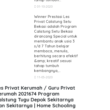
01-10-2020
Winner Prestasi Les
Privat Calistung Setu
Bekasi adalah Program
Calistung Setu Bekasi
dirancang Special untuk
membantu anak usia 3
s/d 7 Tahun belajar
membaca, menulis,
berhitung secara efektif
&amp; kreatif sesuai
tahap tumbuh
kembangnya,…
11-05-2020
es Privat Kerumah / Guru Privat
erumah 2021674 Program
alstung Tugu Depok Sekitarnya
an Sekitarnya | Home Schooling