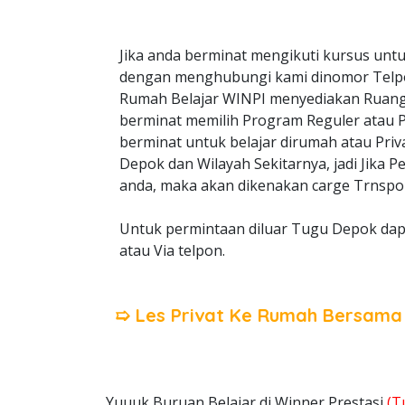
Jika anda berminat mengikuti kursus untu
dengan menghubungi kami dinomor Telp
Rumah Belajar WINPI menyediakan Ruangan
berminat memilih Program Reguler atau Pri
berminat untuk belajar dirumah atau Priv
Depok dan Wilayah Sekitarnya, jadi Jika 
anda, maka akan dikenakan carge Trnspor
Untuk permintaan diluar Tugu Depok dapa
atau Via telpon.
➯ Les Privat Ke Rumah Bersam
Yuuuk Buruan Belajar di Winner Prestasi
(T