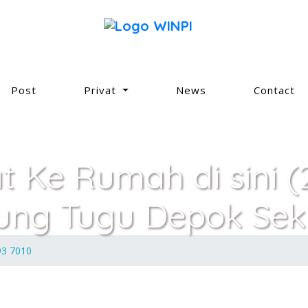
Post
Privat
News
Contact
at Ke Rumah di sini 
ung Tugu Depok Sek
93 7010