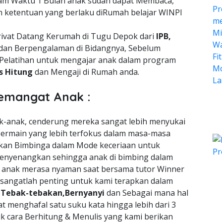
lam Waktu 1 Bulan anak sudah dapat Membaca,
n ketentuan yang berlaku diRumah belajar WINPI
rivat Datang Kerumah di Tugu Depok dari
IPB,
dan Berpengalaman di Bidangnya, Sebelum
Pelatihan untuk mengajar anak dalam program
is Hitung
dan Mengaji di Rumah anda.
emangat Anak :
nak-anak, cenderung mereka sangat lebih menyukai
ermain yang lebih terfokus dalam masa-masa
an Bimbinga dalam Mode keceriaan untuk
enyenangkan sehingga anak di bimbing dalam
a anak merasa nyaman saat bersama tutor Winner
 sangatlah penting untuk kami terapkan dalam
n
Tebak-tebakan,Bernyanyi
dan Sebagai mana hal
t menghafal satu suku kata hingga lebih dari 3
uk cara Berhitung & Menulis yang kami berikan