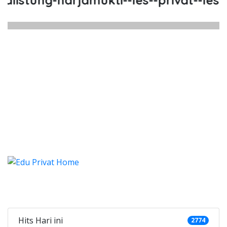
istung-harjamukti--les--privat--les-pr
listung Harjamukti, Les, Privat, 
stung Harjamukti, Les, Privat, Les Privat Cal
listung Harjamukti, Les, Priv
istung Harjamukti, Les, Privat, Les Pr
Categories
Hits Hari ini
2774