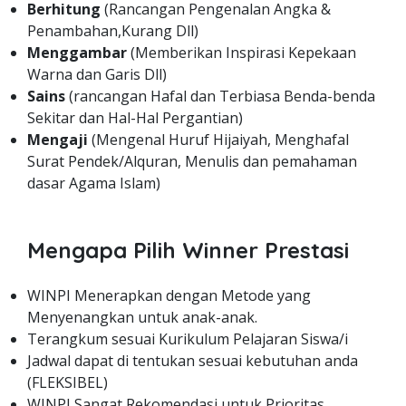
Berhitung
(Rancangan Pengenalan Angka &
Penambahan,Kurang Dll)
Menggambar
(Memberikan Inspirasi Kepekaan
Warna dan Garis Dll)
Sains
(rancangan Hafal dan Terbiasa Benda-benda
Sekitar dan Hal-Hal Pergantian)
Mengaji
(Mengenal Huruf Hijaiyah, Menghafal
Surat Pendek/Alquran, Menulis dan pemahaman
dasar Agama Islam)
Mengapa Pilih Winner Prestasi
WINPI Menerapkan dengan Metode yang
Menyenangkan untuk anak-anak.
Terangkum sesuai Kurikulum Pelajaran Siswa/i
Jadwal dapat di tentukan sesuai kebutuhan anda
(FLEKSIBEL)
WINPI Sangat Rekomendasi untuk Prioritas