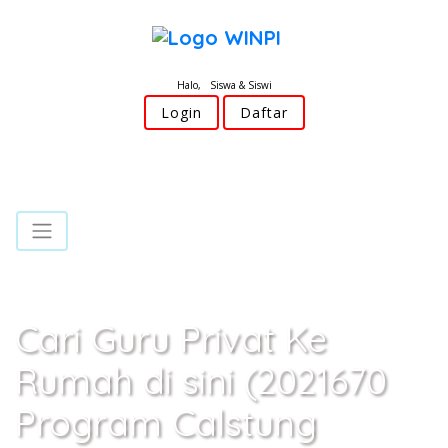
Halo, Siswa & Siswi
Login
Daftar
Cari Guru Privat Ke
Rumah di sini (2021670
Program Calstung