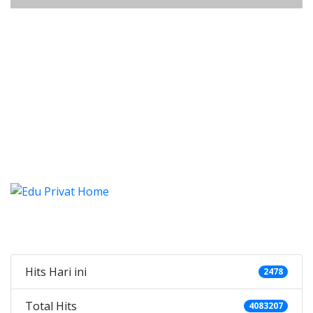
listung Cilodong, Les, Privat, Les
istung Cilodong, Les, Privat, Les Privat Calis
listung Cilodong, Les, Privat
listung Cilodong, Les, Privat, Les Priv
Categories
Hits Hari ini
2478
Total Hits
4083207