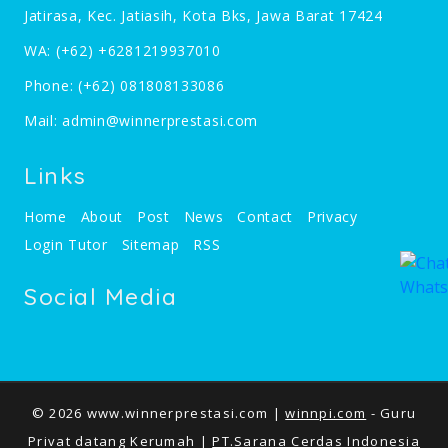
Jatirasa, Kec. Jatiasih, Kota Bks, Jawa Barat 17424
WA:
(+62) +6281219937010
Phone:
(+62) 081808133086
Mail:
admin@winnerprestasi.com
Links
Home
About
Post
News
Contact
Privacy
Login Tutor
Sitemap
RSS
Social Media
© 2026 www.winnerprestasi.com |
winnpi.com
- Guru
Privat datang Kerumah |
PT.Sarana Cerdas Indonesia