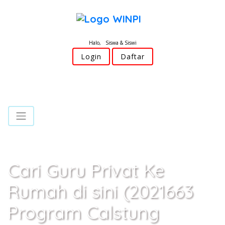
Halo, Siswa & Siswi
Login
Daftar
Cari Guru Privat Ke
Rumah di sini (2021663
Program Calstung