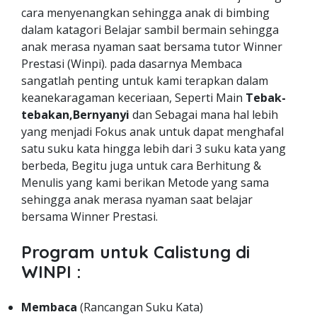
cara menyenangkan sehingga anak di bimbing
dalam katagori Belajar sambil bermain sehingga
anak merasa nyaman saat bersama tutor Winner
Prestasi (Winpi). pada dasarnya Membaca
sangatlah penting untuk kami terapkan dalam
keanekaragaman keceriaan, Seperti Main
Tebak-
tebakan,Bernyanyi
dan Sebagai mana hal lebih
yang menjadi Fokus anak untuk dapat menghafal
satu suku kata hingga lebih dari 3 suku kata yang
berbeda, Begitu juga untuk cara Berhitung &
Menulis yang kami berikan Metode yang sama
sehingga anak merasa nyaman saat belajar
bersama Winner Prestasi.
Program untuk Calistung di
WINPI :
Membaca
(Rancangan Suku Kata)