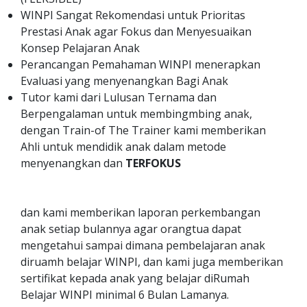
WINPI Sangat Rekomendasi untuk Prioritas
Prestasi Anak agar Fokus dan Menyesuaikan
Konsep Pelajaran Anak
Perancangan Pemahaman WINPI menerapkan
Evaluasi yang menyenangkan Bagi Anak
Tutor kami dari Lulusan Ternama dan
Berpengalaman untuk membingmbing anak,
dengan Train-of The Trainer kami memberikan
Ahli untuk mendidik anak dalam metode
menyenangkan dan
TERFOKUS
dan kami memberikan laporan perkembangan
anak setiap bulannya agar orangtua dapat
mengetahui sampai dimana pembelajaran anak
diruamh belajar WINPI, dan kami juga memberikan
sertifikat kepada anak yang belajar diRumah
Belajar WINPI minimal 6 Bulan Lamanya.