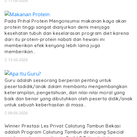
17-03-2026
Pada Prihal Protein Mengonsumsi makanan kaya akan
protein tinggi sangat dianjurkan demi menjaga
kesehatan tubuh dan keselarasan program diet karena
dari itu protein-protein nabati dan hewani ini
memberikan efek kenyang lebih lama juga
memberikan…
13-03-2026
Guru adalah seseorang berperan penting untuk
pesertadidik/anak dalam membantu mengembangkan
keterampilan, pengetahuan, dan nilai-nilai moral yang
baik dan benar yang dibutuhkan oleh peserta didik/anak
untuk sebuah keberhasilan di masa…
09-03-2026
Winner Prestasi Les Privat Calistung Tambun Bekasi
adalah Program Calistung Tambun dirancang Special