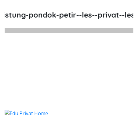
tung-pondok-petir--les--privat--les-p
stung Pondok Petir, Les, Privat, 
ung Pondok Petir, Les, Privat, Les Privat Cal
istung Pondok Petir, Les, Priv
tung Pondok Petir, Les, Privat, Les Pr
Categories