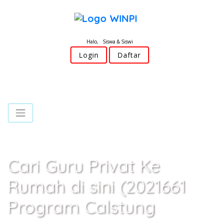
Halo, Siswa & Siswi
Login
Daftar
Cari Guru Privat Ke
Rumah di sini (2021661
Program Calstung