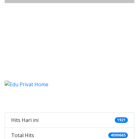
alistung Bogor, Les, Privat, Les 
listung Bogor, Les, Privat, Les Privat Calist
alistung Bogor, Les, Privat, 
alistung Bogor, Les, Privat, Les Priva
Categories
Hits Hari ini
1921
Total Hits
4090665