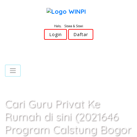
Halo, Siswa & Siswi
Login
Daftar
Cari Guru Privat Ke
Rumah di sini (2021646
Program Calstung Bogor