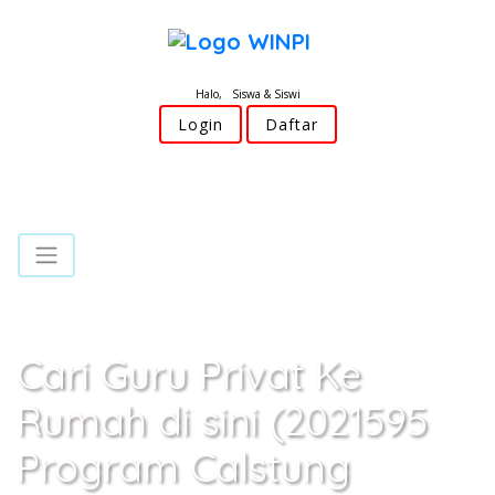
Halo, Siswa & Siswi
Login
Daftar
Cari Guru Privat Ke
Rumah di sini (2021595
Program Calstung