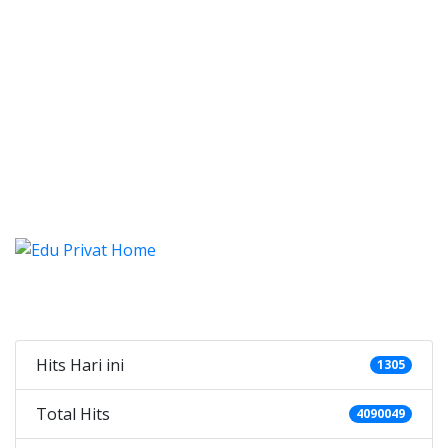
stung Genteng, Les, Privat, Les 
tung Genteng, Les, Privat, Les Privat Calistu
istung Genteng, Les, Privat, 
stung Genteng, Les, Privat, Les Privat
Categories
Hits Hari ini
1305
Total Hits
4090049