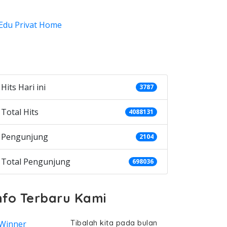
ategories
Hits Hari ini
3787
Total Hits
4088131
Pengunjung
2104
Total Pengunjung
698036
nfo Terbaru Kami
Tibalah kita pada bulan