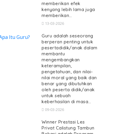
memberikan efek
kenyang lebih lama juga
memberikan…
13-03-2026
Guru adalah seseorang
berperan penting untuk
pesertadidik/anak dalam
membantu
mengembangkan
keterampilan,
pengetahuan, dan nilai-
nilai moral yang baik dan
benar yang dibutuhkan
oleh peserta didik/anak
untuk sebuah
keberhasilan di masa…
09-03-2026
Winner Prestasi Les
Privat Calistung Tambun
Bekasi adalah Program