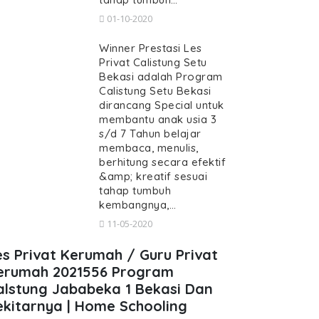
01-10-2020
Winner Prestasi Les
Privat Calistung Setu
Bekasi adalah Program
Calistung Setu Bekasi
dirancang Special untuk
membantu anak usia 3
s/d 7 Tahun belajar
membaca, menulis,
berhitung secara efektif
&amp; kreatif sesuai
tahap tumbuh
kembangnya,…
11-05-2020
es Privat Kerumah / Guru Privat
erumah 2021556 Program
alstung Jababeka 1 Bekasi Dan
ekitarnya | Home Schooling