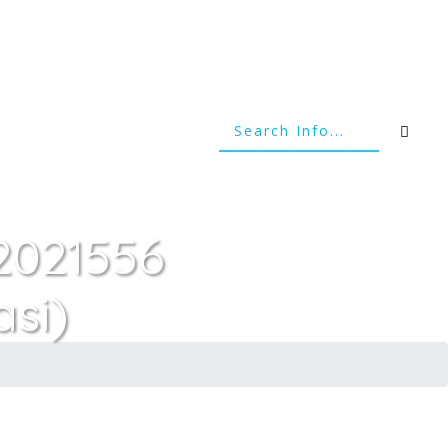
(2021556
si)