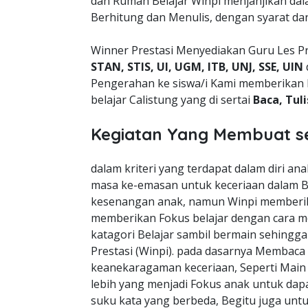
dan Rumah Belajar Winpi menjanjikan da
Berhitung dan Menulis, dengan syarat da
Winner Prestasi Menyediakan Guru Les Pr
STAN, STIS, UI, UGM, ITB, UNJ, SSE, UIN
Pengerahan ke siswa/i Kami memberikan 
belajar Calistung yang di sertai
Baca, Tul
Kegiatan Yang Membuat s
dalam kriteri yang terdapat dalam diri a
masa ke-emasan untuk keceriaan dalam B
kesenangan anak, namun Winpi memberik
memberikan Fokus belajar dengan cara m
katagori Belajar sambil bermain sehingg
Prestasi (Winpi). pada dasarnya Membaca
keanekaragaman keceriaan, Seperti Mai
lebih yang menjadi Fokus anak untuk dapa
suku kata yang berbeda, Begitu juga unt