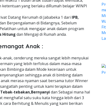
lam Waktu 1 Bulan anak sudah dapat Membaca,
n ketentuan yang berlaku diRumah belajar WINPI
ivat Datang Kerumah di Jababeka 1 dari
IPB,
dan Berpengalaman di Bidangnya, Sebelum
Pelatihan untuk mengajar anak dalam program
is Hitung
dan Mengaji di Rumah anda.
emangat Anak :
nak-anak, cenderung mereka sangat lebih menyukai
ermain yang lebih terfokus dalam masa-masa
an Bimbinga dalam Mode keceriaan untuk
enyenangkan sehingga anak di bimbing dalam
a anak merasa nyaman saat bersama tutor Winner
 sangatlah penting untuk kami terapkan dalam
n
Tebak-tebakan,Bernyanyi
dan Sebagai mana hal
t menghafal satu suku kata hingga lebih dari 3
uk cara Berhitung & Menulis yang kami berikan