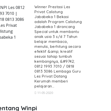
Winner Prestasi Les
NPI Les 0812
Privat Calistung
93 7010 |
Jababeka 1 Bekasi
18 0813 3086
adalah Program Calistung
stung-jababeka-1--guru-calistung-datan
Les Privat
Jababeka 1 dirancang
listung
Special untuk membantu
anak usia 3 s/d 7 Tahun
babeka 1
belajar membaca,
menulis, berhitung secara
efektif &amp; kreatif
t Calistung Jababeka 1, Guru Cal
sesuai tahap tumbuh
beka 1, Guru Calistung datang Kerumah Jababek
kembangnya, &#9742;
 Privat Calistung Jababeka 1,
0812 1993 7010 / 0818
0813 3086 Lembaga Guru
stung Jababeka 1, Guru Calistung datan
Les Privat Datang
Kerumah memberi
pelajaran…
11-05-2020
entang Winpi