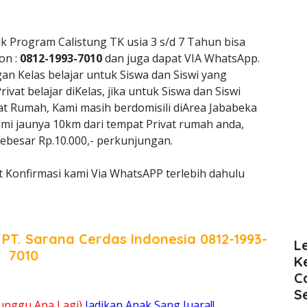
k Program Calistung TK usia 3 s/d 7 Tahun bisa
on :
0812-1993-7010
dan juga dapat VIA WhatsApp.
 Kelas belajar untuk Siswa dan Siswi yang
vat belajar diKelas, jika untuk Siswa dan Siswi
at Rumah, Kami masih berdomisili diArea Jababeka
kami jaunya 10km dari tempat Privat rumah anda,
ebesar Rp.10.000,- perkunjungan.
t Konfirmasi kami Via WhatsAPP terlebih dahulu
a
PT. Sarana Cerdas Indonesia
0812-1993-
L
7010
K
C
S
unggu Apa Lagi)
Jadikan Anak Sang Juara!!