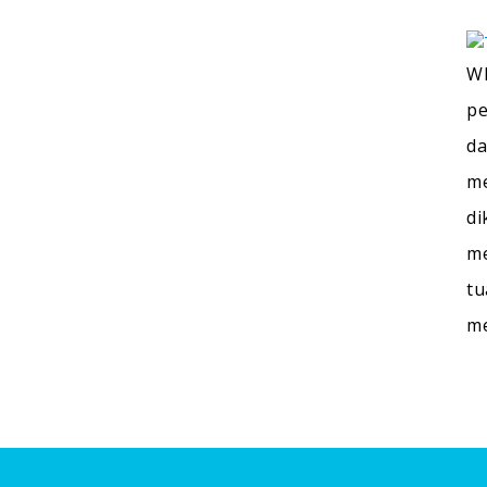
WI
pe
da
me
di
me
tu
m