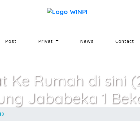
Post
Privat
News
Contact
at Ke Rumah di sini 
ung Jababeka 1 Beka
10