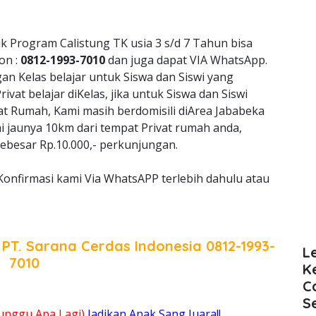
k Program Calistung TK usia 3 s/d 7 Tahun bisa
on :
0812-1993-7010
dan juga dapat VIA WhatsApp.
 Kelas belajar untuk Siswa dan Siswi yang
vat belajar diKelas, jika untuk Siswa dan Siswi
at Rumah, Kami masih berdomisili diArea Jababeka
mi jaunya 10km dari tempat Privat rumah anda,
ebesar Rp.10.000,- perkunjungan.
Konfirmasi kami Via WhatsAPP terlebih dahulu atau
a
PT. Sarana Cerdas Indonesia
0812-1993-
L
7010
K
C
S
unggu Apa Lagi)
Jadikan Anak Sang Juara!!