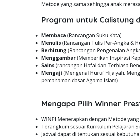
Metode yang sama sehingga anak merasa 
Program untuk Calistung d
Membaca
(Rancangan Suku Kata)
Menulis
(Rancangan Tulis Per-Angka & H
Berhitung
(Rancangan Pengenalan Angka
Menggambar
(Memberikan Inspirasi Kep
Sains
(rancangan Hafal dan Terbiasa Bend
Mengaji
(Mengenal Huruf Hijaiyah, Meng
pemahaman dasar Agama Islam)
Mengapa Pilih Winner Pres
WINPI Menerapkan dengan Metode yang
Terangkum sesuai Kurikulum Pelajaran Si
Jadwal dapat di tentukan sesuai kebutuha