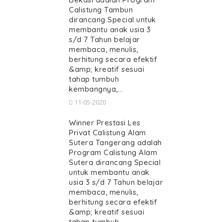
Calistung Tambun
dirancang Special untuk
membantu anak usia 3
s/d 7 Tahun belajar
membaca, menulis,
berhitung secara efektif
&amp; kreatif sesuai
tahap tumbuh
kembangnya,…
11-05-2020
Winner Prestasi Les
Privat Calistung Alam
Sutera Tangerang adalah
Program Calistung Alam
Sutera dirancang Special
untuk membantu anak
usia 3 s/d 7 Tahun belajar
membaca, menulis,
berhitung secara efektif
&amp; kreatif sesuai
tahap tumbuh…