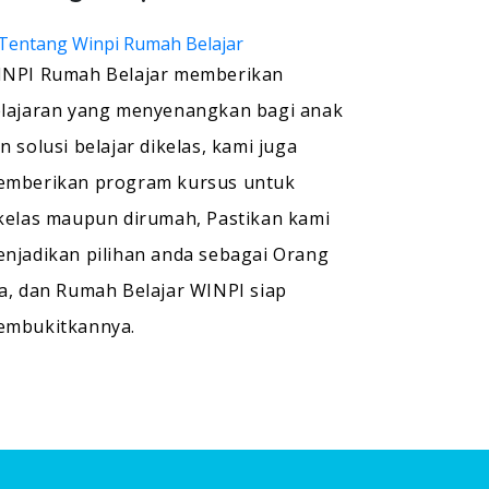
NPI Rumah Belajar memberikan
lajaran yang menyenangkan bagi anak
n solusi belajar dikelas, kami juga
mberikan program kursus untuk
kelas maupun dirumah, Pastikan kami
njadikan pilihan anda sebagai Orang
a, dan Rumah Belajar WINPI siap
embukitkannya.