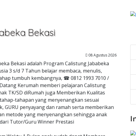
babeka Bekasi
C
08 Agustus 2026
abeka Bekasi adalah Program Calistung Jababeka
sia 3 s/d 7 Tahun belajar membaca, menulis,
ai tahap tumbuh kembangnya, ☎ 0812 1993 7010 /
 Datang Kerumah memberi pelajaran Calistung
anak TK/SD diRumah juga Memberikan Kualitas
tahap-tahapan yang menyenangkan sesuai
, GURU penyayang dan ramah serta memberikan
ngan metode yang menyenangkan sehingga anak
I
dari Tutor/Guru Winner Prestasi