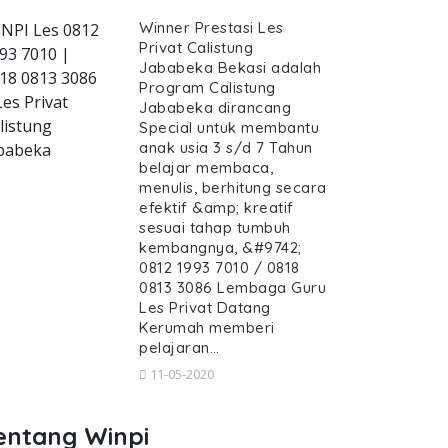
Winner Prestasi Les
NPI Les 0812
Privat Calistung
93 7010 |
Jababeka Bekasi adalah
18 0813 3086
Program Calistung
vat-calistung-jababeka--guru-calistun
Les Privat
Jababeka dirancang
listung
Special untuk membantu
anak usia 3 s/d 7 Tahun
babeka
belajar membaca,
menulis, berhitung secara
efektif &amp; kreatif
s Privat Calistung Jababeka, Gur
sesuai tahap tumbuh
stung Jababeka, Guru Calistung datang Keruma
kembangnya, &#9742;
, Les Privat Calistung Jabab
0812 1993 7010 / 0818
0813 3086 Lembaga Guru
vat Calistung Jababeka, Guru Calistun
Les Privat Datang
Kerumah memberi
pelajaran…
11-05-2020
entang Winpi