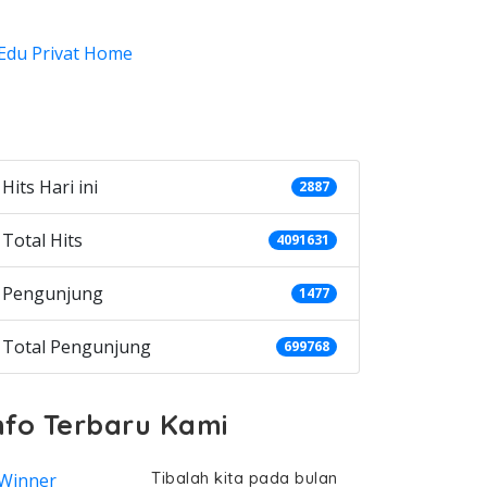
ategories
Hits Hari ini
2887
Total Hits
4091631
Pengunjung
1477
Total Pengunjung
699768
nfo Terbaru Kami
Tibalah kita pada bulan