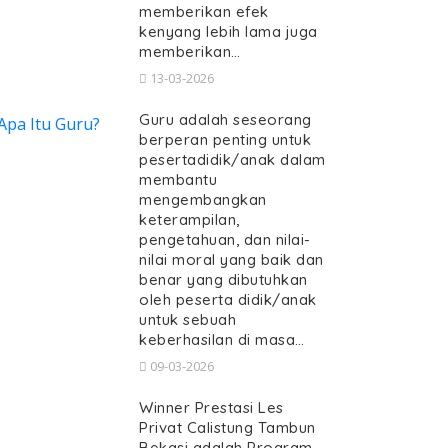
memberikan efek
kenyang lebih lama juga
memberikan…
13-03-2026
Guru adalah seseorang
berperan penting untuk
pesertadidik/anak dalam
membantu
mengembangkan
keterampilan,
pengetahuan, dan nilai-
nilai moral yang baik dan
benar yang dibutuhkan
oleh peserta didik/anak
untuk sebuah
keberhasilan di masa…
09-03-2026
Winner Prestasi Les
Privat Calistung Tambun
Bekasi adalah Program