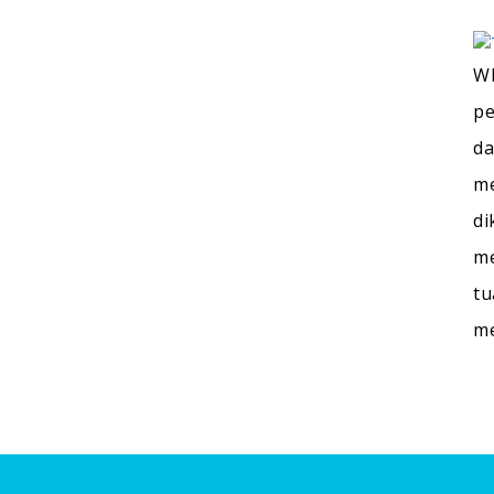
WI
pe
da
me
di
me
tu
m