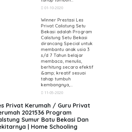
01-10-2020
Winner Prestasi Les
Privat Calistung Setu
Bekasi adalah Program
Calistung Setu Bekasi
dirancang Special untuk
membantu anak usia 3
s/d 7 Tahun belajar
membaca, menulis,
berhitung secara efektif
&amp; kreatif sesuai
tahap tumbuh
kembangnya,…
11-05-2020
es Privat Kerumah / Guru Privat
erumah 2021536 Program
alstung Sumur Batu Bekasi Dan
ekitarnya | Home Schooling