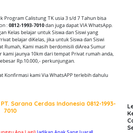
k Program Calistung TK usia 3 s/d 7 Tahun bisa
on :
0812-1993-7010
dan juga dapat VIA WhatsApp.
 Kelas belajar untuk Siswa dan Siswi yang
vat belajar diKelas, jika untuk Siswa dan Siswi
at Rumah, Kami masih berdomisili diArea Sumur
ar kami jaunya 10km dari tempat Privat rumah anda,
ebesar Rp.10.000,- perkunjungan.
t Konfirmasi kami Via WhatsAPP terlebih dahulu
a
PT. Sarana Cerdas Indonesia
0812-1993-
L
7010
K
C
S
unggu Apa Lagi)
Jadikan Anak Sang Juara!!