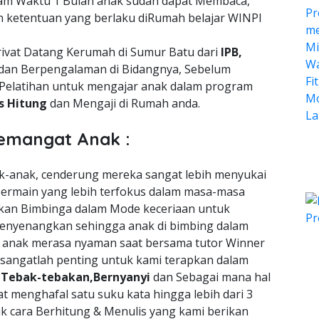
lam Waktu 1 Bulan anak sudah dapat Membaca,
n ketentuan yang berlaku diRumah belajar WINPI
rivat Datang Kerumah di Sumur Batu dari
IPB,
dan Berpengalaman di Bidangnya, Sebelum
Pelatihan untuk mengajar anak dalam program
is Hitung
dan Mengaji di Rumah anda.
emangat Anak :
nak-anak, cenderung mereka sangat lebih menyukai
ermain yang lebih terfokus dalam masa-masa
an Bimbinga dalam Mode keceriaan untuk
enyenangkan sehingga anak di bimbing dalam
a anak merasa nyaman saat bersama tutor Winner
 sangatlah penting untuk kami terapkan dalam
n
Tebak-tebakan,Bernyanyi
dan Sebagai mana hal
t menghafal satu suku kata hingga lebih dari 3
uk cara Berhitung & Menulis yang kami berikan