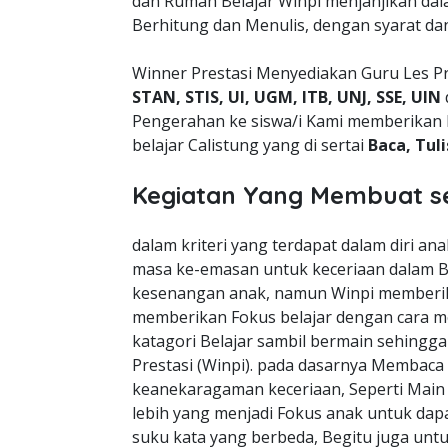
dan Rumah Belajar Winpi menjanjikan da
Berhitung dan Menulis, dengan syarat da
Winner Prestasi Menyediakan Guru Les P
STAN, STIS, UI, UGM, ITB, UNJ, SSE, UIN
Pengerahan ke siswa/i Kami memberikan 
belajar Calistung yang di sertai
Baca, Tul
Kegiatan Yang Membuat s
dalam kriteri yang terdapat dalam diri a
masa ke-emasan untuk keceriaan dalam B
kesenangan anak, namun Winpi memberik
memberikan Fokus belajar dengan cara m
katagori Belajar sambil bermain sehingg
Prestasi (Winpi). pada dasarnya Membaca
keanekaragaman keceriaan, Seperti Mai
lebih yang menjadi Fokus anak untuk dapa
suku kata yang berbeda, Begitu juga unt