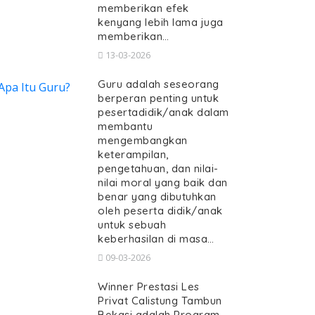
memberikan efek
kenyang lebih lama juga
memberikan…
13-03-2026
Guru adalah seseorang
berperan penting untuk
pesertadidik/anak dalam
membantu
mengembangkan
keterampilan,
pengetahuan, dan nilai-
nilai moral yang baik dan
benar yang dibutuhkan
oleh peserta didik/anak
untuk sebuah
keberhasilan di masa…
09-03-2026
Winner Prestasi Les
Privat Calistung Tambun
Bekasi adalah Program