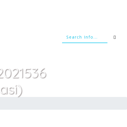
(2021536
asi)