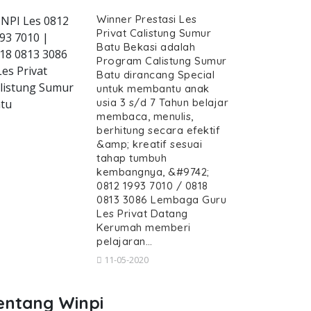
Winner Prestasi Les
NPI Les 0812
Privat Calistung Sumur
93 7010 |
Batu Bekasi adalah
18 0813 3086
Program Calistung Sumur
ivat-calistung-sumur-batu--guru-cali
Les Privat
Batu dirancang Special
listung Sumur
untuk membantu anak
usia 3 s/d 7 Tahun belajar
tu
membaca, menulis,
berhitung secara efektif
&amp; kreatif sesuai
es Privat Calistung Sumur Batu, 
tahap tumbuh
stung Sumur Batu, Guru Calistung datang Kerum
kembangnya, &#9742;
at, Les Privat Calistung Sumu
0812 1993 7010 / 0818
0813 3086 Lembaga Guru
ivat Calistung Sumur Batu, Guru Calis
Les Privat Datang
Kerumah memberi
pelajaran…
11-05-2020
entang Winpi