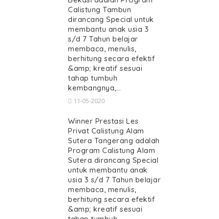
Calistung Tambun
dirancang Special untuk
membantu anak usia 3
s/d 7 Tahun belajar
membaca, menulis,
berhitung secara efektif
&amp; kreatif sesuai
tahap tumbuh
kembangnya,…
11-05-2020
Winner Prestasi Les
Privat Calistung Alam
Sutera Tangerang adalah
Program Calistung Alam
Sutera dirancang Special
untuk membantu anak
usia 3 s/d 7 Tahun belajar
membaca, menulis,
berhitung secara efektif
&amp; kreatif sesuai
tahap tumbuh…