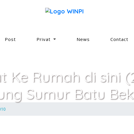
Post
Privat
News
Contact
at Ke Rumah di sini 
ung Sumur Batu Bek
010