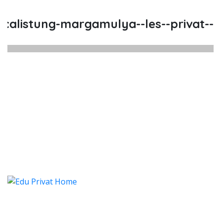
listung-margamulya--les--privat--les
listung Margamulya, Les, Privat
istung Margamulya, Les, Privat, Les Privat 
alistung Margamulya, Les, Pr
listung Margamulya, Les, Privat, Les
Categories