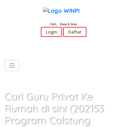
Halo, Siswa & Siswi
Login
Daftar
Cari Guru Privat Ke
Rumah di sini (202153
Program Calstung