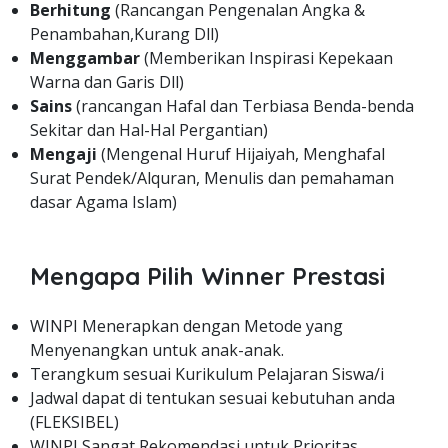
Berhitung
(Rancangan Pengenalan Angka &
Penambahan,Kurang Dll)
Menggambar
(Memberikan Inspirasi Kepekaan
Warna dan Garis Dll)
Sains
(rancangan Hafal dan Terbiasa Benda-benda
Sekitar dan Hal-Hal Pergantian)
Mengaji
(Mengenal Huruf Hijaiyah, Menghafal
Surat Pendek/Alquran, Menulis dan pemahaman
dasar Agama Islam)
Mengapa Pilih Winner Prestasi
WINPI Menerapkan dengan Metode yang
Menyenangkan untuk anak-anak.
Terangkum sesuai Kurikulum Pelajaran Siswa/i
Jadwal dapat di tentukan sesuai kebutuhan anda
(FLEKSIBEL)
WINPI Sangat Rekomendasi untuk Prioritas