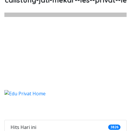
alistung-jati-mekar--les--privat--les-p
alistung Jati Mekar, Les, Privat, 
listung Jati Mekar, Les, Privat, Les Privat Ca
alistung Jati Mekar, Les, Priv
alistung Jati Mekar, Les, Privat, Les P
Categories
Hits Hari ini
3826