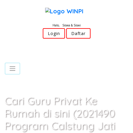
Halo, Siswa & Siswi
Login
Daftar
Cari Guru Privat Ke
Rumah di sini (2021490
Program Calstung Jati