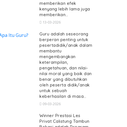
memberikan efek
kenyang lebih lama juga
memberikan…
13-03-2026
Guru adalah seseorang
berperan penting untuk
pesertadidik/anak dalam
membantu
mengembangkan
keterampilan,
pengetahuan, dan nilai-
nilai moral yang baik dan
benar yang dibutuhkan
oleh peserta didik/anak
untuk sebuah
keberhasilan di masa…
09-03-2026
Winner Prestasi Les
Privat Calistung Tambun
Bekasi adalah Program