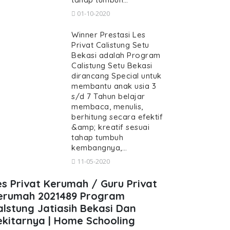
01-10-2020
Winner Prestasi Les
Privat Calistung Setu
Bekasi adalah Program
Calistung Setu Bekasi
dirancang Special untuk
membantu anak usia 3
s/d 7 Tahun belajar
membaca, menulis,
berhitung secara efektif
&amp; kreatif sesuai
tahap tumbuh
kembangnya,…
11-05-2020
es Privat Kerumah / Guru Privat
erumah 2021489 Program
alstung Jatiasih Bekasi Dan
ekitarnya | Home Schooling