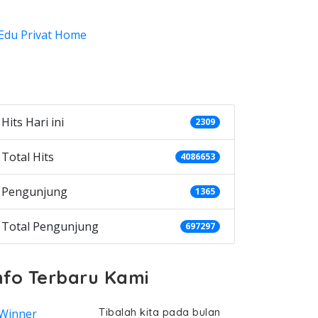
ategories
Hits Hari ini
2309
Total Hits
4086653
Pengunjung
1365
Total Pengunjung
697297
nfo Terbaru Kami
Tibalah kita pada bulan