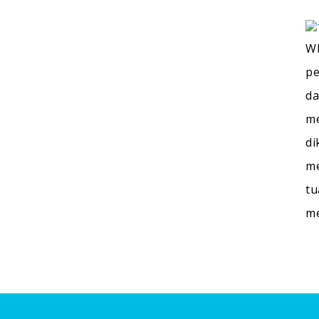
WI
pe
da
me
di
me
tu
m