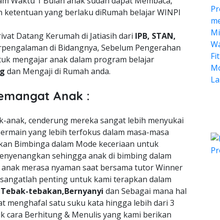
lam Waktu 1 Bulan anak sudah dapat Membaca,
n ketentuan yang berlaku diRumah belajar WINPI
vat Datang Kerumah di Jatiasih dari
IPB, STAN,
pengalaman di Bidangnya, Sebelum Pengerahan
tuk mengajar anak dalam program belajar
ng
dan Mengaji di Rumah anda.
emangat Anak :
nak-anak, cenderung mereka sangat lebih menyukai
ermain yang lebih terfokus dalam masa-masa
an Bimbinga dalam Mode keceriaan untuk
enyenangkan sehingga anak di bimbing dalam
a anak merasa nyaman saat bersama tutor Winner
 sangatlah penting untuk kami terapkan dalam
n
Tebak-tebakan,Bernyanyi
dan Sebagai mana hal
t menghafal satu suku kata hingga lebih dari 3
uk cara Berhitung & Menulis yang kami berikan