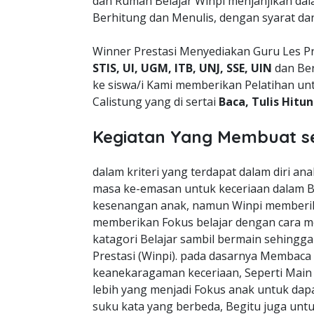
dan Rumah Belajar Winpi menjanjikan da
Berhitung dan Menulis, dengan syarat da
Winner Prestasi Menyediakan Guru Les Pri
STIS, UI, UGM, ITB, UNJ, SSE, UIN
dan Ber
ke siswa/i Kami memberikan Pelatihan un
Calistung yang di sertai
Baca, Tulis Hitu
Kegiatan Yang Membuat s
dalam kriteri yang terdapat dalam diri a
masa ke-emasan untuk keceriaan dalam B
kesenangan anak, namun Winpi memberik
memberikan Fokus belajar dengan cara m
katagori Belajar sambil bermain sehingg
Prestasi (Winpi). pada dasarnya Membaca
keanekaragaman keceriaan, Seperti Mai
lebih yang menjadi Fokus anak untuk dapa
suku kata yang berbeda, Begitu juga unt