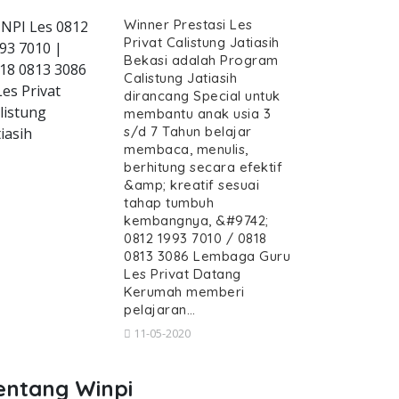
Winner Prestasi Les
NPI Les 0812
Privat Calistung Jatiasih
93 7010 |
Bekasi adalah Program
18 0813 3086
Calistung Jatiasih
-kerumah-jatiasih--les-baca-di-jatiasih-
Les Privat
dirancang Special untuk
listung
membantu anak usia 3
s/d 7 Tahun belajar
tiasih
membaca, menulis,
berhitung secara efektif
&amp; kreatif sesuai
stung datang Kerumah Jatiasih, Les 
tahap tumbuh
h, Les Baca di Jatiasih, Les Tulis di Jatiasih,
kembangnya, &#9742;
uru Calistung datang Kerumah J
0812 1993 7010 / 0818
0813 3086 Lembaga Guru
 Kerumah Jatiasih, Les Baca di Jatiasih,
Les Privat Datang
Kerumah memberi
pelajaran…
11-05-2020
entang Winpi