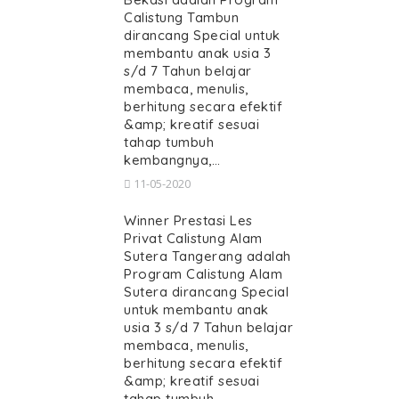
Calistung Tambun
dirancang Special untuk
membantu anak usia 3
s/d 7 Tahun belajar
membaca, menulis,
berhitung secara efektif
&amp; kreatif sesuai
tahap tumbuh
kembangnya,…
11-05-2020
Winner Prestasi Les
Privat Calistung Alam
Sutera Tangerang adalah
Program Calistung Alam
Sutera dirancang Special
untuk membantu anak
usia 3 s/d 7 Tahun belajar
membaca, menulis,
berhitung secara efektif
&amp; kreatif sesuai
tahap tumbuh…