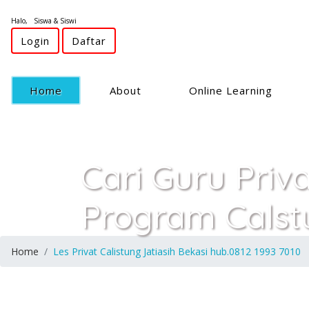
Halo, Siswa & Siswi
Login
Daftar
(current)
Home
About
Online Learning
Cari Guru Priv
Program Calstu
Home
Les Privat Calistung Jatiasih Bekasi hub.0812 1993 7010