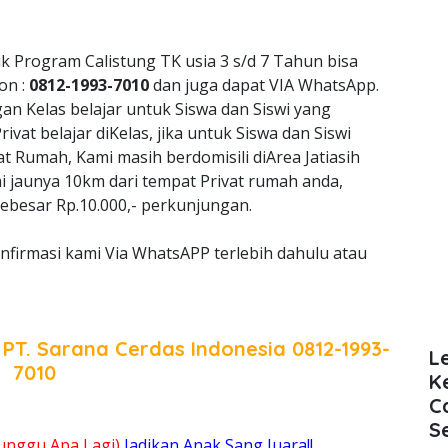
k Program Calistung TK usia 3 s/d 7 Tahun bisa
on :
0812-1993-7010
dan juga dapat VIA WhatsApp.
 Kelas belajar untuk Siswa dan Siswi yang
vat belajar diKelas, jika untuk Siswa dan Siswi
t Rumah, Kami masih berdomisili diArea Jatiasih
mi jaunya 10km dari tempat Privat rumah anda,
ebesar Rp.10.000,- perkunjungan.
onfirmasi kami Via WhatsAPP terlebih dahulu atau
a
PT. Sarana Cerdas Indonesia
0812-1993-
L
7010
K
C
S
unggu Apa Lagi)
Jadikan Anak Sang Juara!!