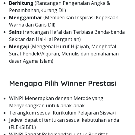
Berhitung
(Rancangan Pengenalan Angka &
Penambahan,Kurang Dll)
Menggambar
(Memberikan Inspirasi Kepekaan
Warna dan Garis Dll)
Sains
(rancangan Hafal dan Terbiasa Benda-benda
Sekitar dan Hal-Hal Pergantian)
Mengaji
(Mengenal Huruf Hijaiyah, Menghafal
Surat Pendek/Alquran, Menulis dan pemahaman
dasar Agama Islam)
Mengapa Pilih Winner Prestasi
WINPI Menerapkan dengan Metode yang
Menyenangkan untuk anak-anak.
Terangkum sesuai Kurikulum Pelajaran Siswa/i
Jadwal dapat di tentukan sesuai kebutuhan anda
(FLEKSIBEL)
WINPI Sangat Rekomendasi untuk Prioritas