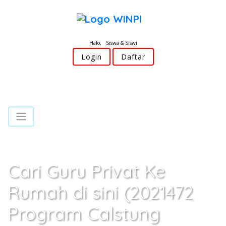
Halo, Siswa & Siswi
Login
Daftar
Cari Guru Privat Ke
Rumah di sini (2021472
Program Calstung