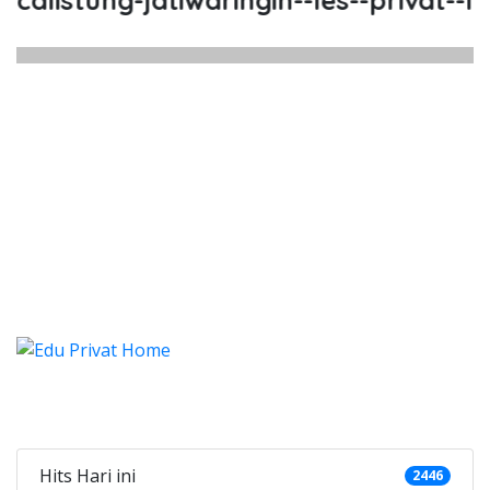
alistung-jatiwaringin--les--privat--les
alistung Jatiwaringin, Les, Priva
alistung Jatiwaringin, Les, Privat, Les Privat
alistung Jatiwaringin, Les, P
alistung Jatiwaringin, Les, Privat, Les
Categories
Hits Hari ini
2446