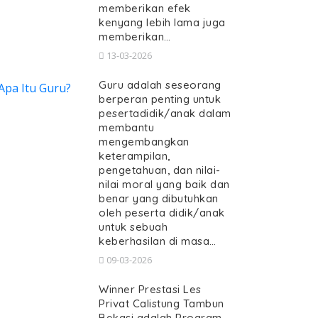
memberikan efek
kenyang lebih lama juga
memberikan…
13-03-2026
Guru adalah seseorang
berperan penting untuk
pesertadidik/anak dalam
membantu
mengembangkan
keterampilan,
pengetahuan, dan nilai-
nilai moral yang baik dan
benar yang dibutuhkan
oleh peserta didik/anak
untuk sebuah
keberhasilan di masa…
09-03-2026
Winner Prestasi Les
Privat Calistung Tambun
Bekasi adalah Program