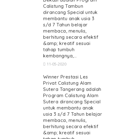
Calistung Tambun
dirancang Special untuk
membantu anak usia 3
s/d 7 Tahun belajar
membaca, menulis,
berhitung secara efektif
&amp; kreatif sesuai
tahap tumbuh
kembangnya,…
11-05-2020
Winner Prestasi Les
Privat Calistung Alam
Sutera Tangerang adalah
Program Calistung Alam
Sutera dirancang Special
untuk membantu anak
usia 3 s/d 7 Tahun belajar
membaca, menulis,
berhitung secara efektif
&amp; kreatif sesuai
tahap tumbuh…