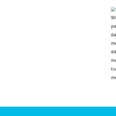
WI
pe
da
me
di
me
tu
m