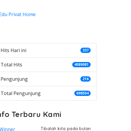
ategories
Hits Hari ini
337
Total Hits
4089081
Pengunjung
216
Total Pengunjung
698504
nfo Terbaru Kami
Tibalah kita pada bulan