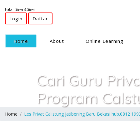
Halo, Siswa & Siswi
Login
Daftar
(current)
Home
About
Online Learning
Cari Guru Priv
Program Calst
Home
Les Privat Calistung Jatibening Baru Bekasi hub.0812 19