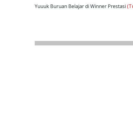
Yuuuk Buruan Belajar di Winner Prestasi
(T
cali
Cal
Calis
Cal
Cali