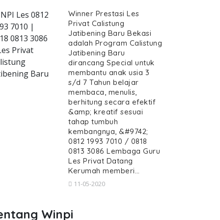
Winner Prestasi Les
NPI Les 0812
Privat Calistung
93 7010 |
Jatibening Baru Bekasi
18 0813 3086
adalah Program Calistung
Les Privat
Jatibening Baru
s-privat-calistung-jatibening-baru--gur
listung
dirancang Special untuk
membantu anak usia 3
tibening Baru
s/d 7 Tahun belajar
membaca, menulis,
berhitung secara efektif
&amp; kreatif sesuai
t, Les Privat Calistung Jatibenin
tahap tumbuh
Calistung Jatibening Baru, Guru Calistung dat
kembangnya, &#9742;
0812 1993 7010 / 0818
Privat, Les Privat Calistung J
0813 3086 Lembaga Guru
Les Privat Datang
s Privat Calistung Jatibening Baru, Gur
Kerumah memberi…
11-05-2020
entang Winpi