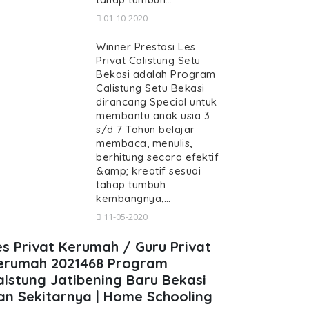
01-10-2020
Winner Prestasi Les
Privat Calistung Setu
Bekasi adalah Program
Calistung Setu Bekasi
dirancang Special untuk
membantu anak usia 3
s/d 7 Tahun belajar
membaca, menulis,
berhitung secara efektif
&amp; kreatif sesuai
tahap tumbuh
kembangnya,…
11-05-2020
es Privat Kerumah / Guru Privat
erumah 2021468 Program
alstung Jatibening Baru Bekasi
an Sekitarnya | Home Schooling