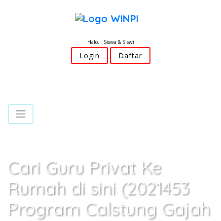
Halo, Siswa & Siswi
Login
Daftar
Cari Guru Privat Ke
Rumah di sini (2021453
Program Calstung Gajah