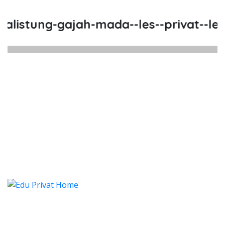
istung-gajah-mada--les--privat--les-
listung Gajah Mada, Les, Privat, 
istung Gajah Mada, Les, Privat, Les Privat Ca
listung Gajah Mada, Les, Priv
istung Gajah Mada, Les, Privat, Les P
Categories