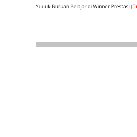
Yuuuk Buruan Belajar di Winner Prestasi
(T
cal
Ca
Cal
Ca
Cal