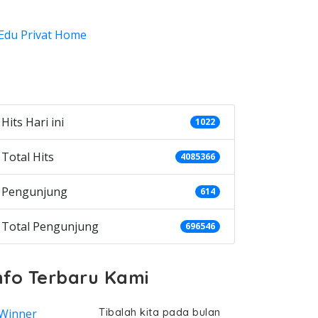
ategories
Hits Hari ini
1022
Total Hits
4085366
Pengunjung
614
Total Pengunjung
696546
nfo Terbaru Kami
Tibalah kita pada bulan