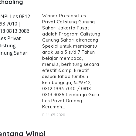
chooling
Winner Prestasi Les
NPI Les 0812
Privat Calistung Gunung
93 7010 |
Sahari Jakarta Pusat
18 0813 3086
adalah Program Calistung
s-privat-calistung-gunung-sahari--gur
Les Privat
Gunung Sahari dirancang
listung
Special untuk membantu
anak usia 3 s/d 7 Tahun
nung Sahari
belajar membaca,
menulis, berhitung secara
efektif &amp; kreatif
t, Les Privat Calistung Gunung S
sesuai tahap tumbuh
 Calistung Gunung Sahari, Guru Calistung data
kembangnya, &#9742;
rivat, Les Privat Calistung 
0812 1993 7010 / 0818
0813 3086 Lembaga Guru
s Privat Calistung Gunung Sahari, Gur
Les Privat Datang
Kerumah…
11-05-2020
entang Winpi