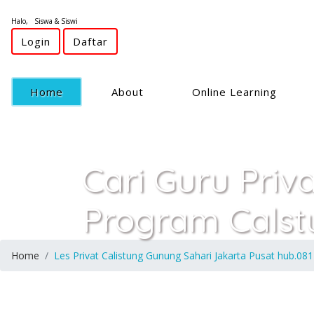
Halo, Siswa & Siswi
Login
Daftar
(current)
Home
About
Online Learning
Cari Guru Priv
Program Calst
Home
Les Privat Calistung Gunung Sahari Jakarta Pusat hub.08