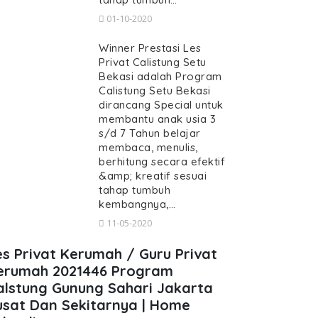
01-10-2020
Winner Prestasi Les
Privat Calistung Setu
Bekasi adalah Program
Calistung Setu Bekasi
dirancang Special untuk
membantu anak usia 3
s/d 7 Tahun belajar
membaca, menulis,
berhitung secara efektif
&amp; kreatif sesuai
tahap tumbuh
kembangnya,…
11-05-2020
es Privat Kerumah / Guru Privat
erumah 2021446 Program
alstung Gunung Sahari Jakarta
usat Dan Sekitarnya | Home