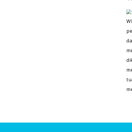
WI
pe
da
me
di
me
tu
m