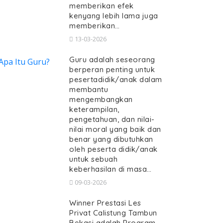
memberikan efek
kenyang lebih lama juga
memberikan…
13-03-2026
Guru adalah seseorang
berperan penting untuk
pesertadidik/anak dalam
membantu
mengembangkan
keterampilan,
pengetahuan, dan nilai-
nilai moral yang baik dan
benar yang dibutuhkan
oleh peserta didik/anak
untuk sebuah
keberhasilan di masa…
09-03-2026
Winner Prestasi Les
Privat Calistung Tambun
Bekasi adalah Program