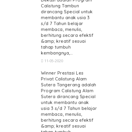
Calistung Tambun
dirancang Special untuk
membantu anak usia 3
s/d 7 Tahun belajar
membaca, menulis,
berhitung secara efektif
&amp; kreatif sesuai
tahap tumbuh
kembangnya,…
11-05-2020
Winner Prestasi Les
Privat Calistung Alam
Sutera Tangerang adalah
Program Calistung Alam
Sutera dirancang Special
untuk membantu anak
usia 3 s/d 7 Tahun belajar
membaca, menulis,
berhitung secara efektif
&amp; kreatif sesuai
tahap tumbuh…