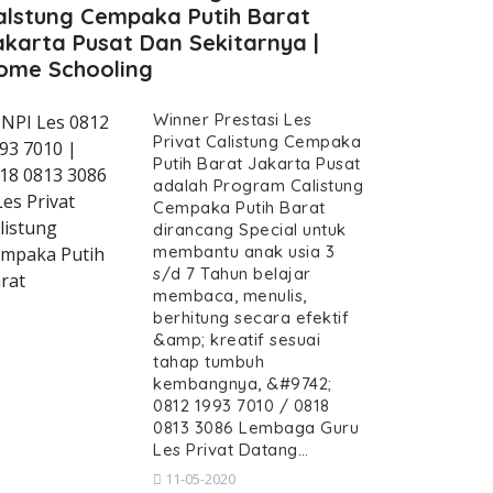
alstung Cempaka Putih Barat
akarta Pusat Dan Sekitarnya |
ome Schooling
Winner Prestasi Les
NPI Les 0812
Privat Calistung Cempaka
93 7010 |
Putih Barat Jakarta Pusat
18 0813 3086
adalah Program Calistung
Les Privat
Cempaka Putih Barat
listung
dirancang Special untuk
membantu anak usia 3
mpaka Putih
at--les-privat-calistung-cempaka-puti
s/d 7 Tahun belajar
rat
membaca, menulis,
berhitung secara efektif
&amp; kreatif sesuai
tahap tumbuh
kembangnya, &#9742;
Privat, Les Privat Calistung Cem
0812 1993 7010 / 0818
rivat Calistung Cempaka Putih Barat, Guru Cal
0813 3086 Lembaga Guru
Les, Privat, Les Privat Calis
Les Privat Datang…
11-05-2020