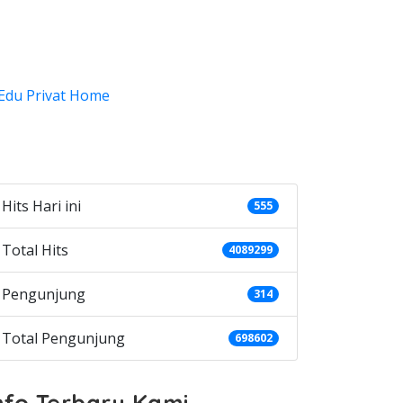
ategories
Hits Hari ini
555
Total Hits
4089299
Pengunjung
314
Total Pengunjung
698602
nfo Terbaru Kami