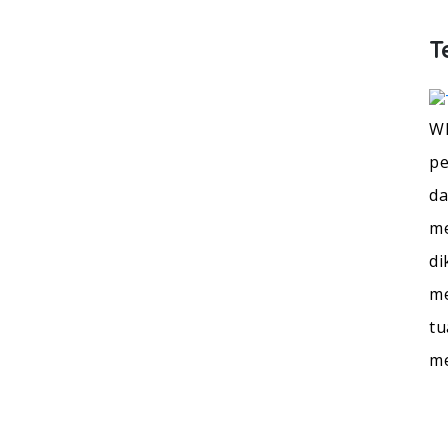
stung Cempaka Putih Barat, Les, Priva
T
WI
pe
da
me
di
me
tu
m