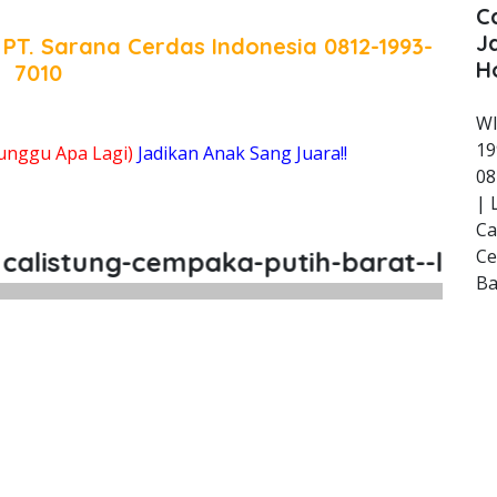
C
J
a
PT. Sarana Cerdas Indonesia
0812-1993-
H
7010
WI
19
unggu Apa Lagi)
Jadikan Anak Sang Juara!!
08
| 
Ca
Ce
stung-cempaka-putih-barat--les--priv
Ba
stung Cempaka Putih Barat, Les, 
tung Cempaka Putih Barat, Les, Privat, Les P
istung Cempaka Putih Barat, 