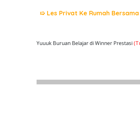
➯ Les Privat Ke Rumah Bersam
Yuuuk Buruan Belajar di Winner Prestasi
(T
cali
Cali
Calis
Cal