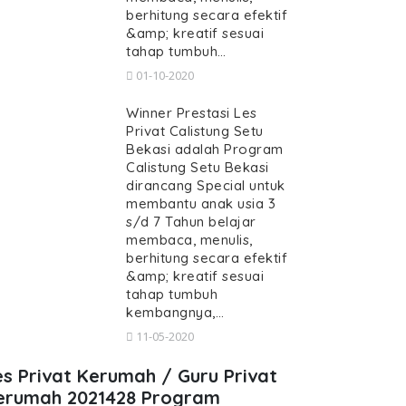
berhitung secara efektif
&amp; kreatif sesuai
tahap tumbuh…
01-10-2020
Winner Prestasi Les
Privat Calistung Setu
Bekasi adalah Program
Calistung Setu Bekasi
dirancang Special untuk
membantu anak usia 3
s/d 7 Tahun belajar
membaca, menulis,
berhitung secara efektif
&amp; kreatif sesuai
tahap tumbuh
kembangnya,…
11-05-2020
es Privat Kerumah / Guru Privat
erumah 2021428 Program