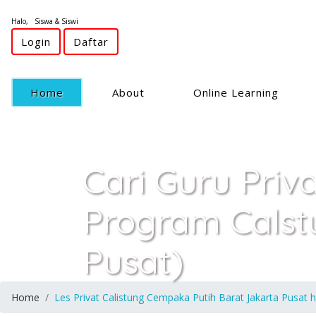
Halo, Siswa & Siswi
Login
Daftar
(current)
Home
About
Online Learning
Cari Guru Priv
Program Calst
Pusat)
Home
Les Privat Calistung Cempaka Putih Barat Jakarta Pusat