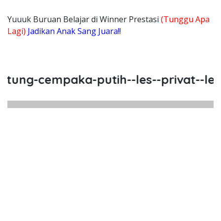
Yuuuk Buruan Belajar di Winner Prestasi
(Tunggu Apa
Lagi)
Jadikan Anak Sang Juara!!
g-cempaka-putih--les--privat--les-pri
ng Cempaka Putih, Les, Privat, L
Cempaka Putih, Les, Privat, Les Privat Calist
ung Cempaka Putih, Les, Priva
g Cempaka Putih, Les, Privat, Les Pri