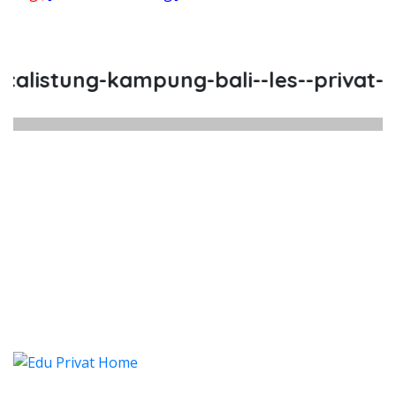
listung-kampung-bali--les--privat--le
listung Kampung Bali, Les, Priva
istung Kampung Bali, Les, Privat, Les Privat 
listung Kampung Bali, Les, P
listung Kampung Bali, Les, Privat, Le