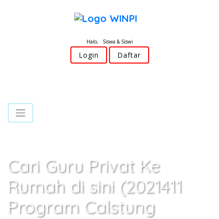
Halo, Siswa & Siswi
Login
Daftar
Cari Guru Privat Ke
Rumah di sini (2021411
Program Calstung