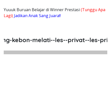
Yuuuk Buruan Belajar di Winner Prestasi
(Tunggu Apa
Lagi)
Jadikan Anak Sang Juara!!
ebon-melati--les--privat--les-privat-
Kebon Melati, Les, Privat, Les Pr
on Melati, Les, Privat, Les Privat Calistung K
g Kebon Melati, Les, Privat, L
ebon Melati, Les, Privat, Les Privat C