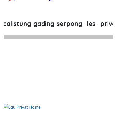
listung-gading-serpong--les--privat--
alistung Gading Serpong, Les, Pri
listung Gading Serpong, Les, Privat, Les Pri
alistung Gading Serpong, Les,
listung Gading Serpong, Les, Privat, 