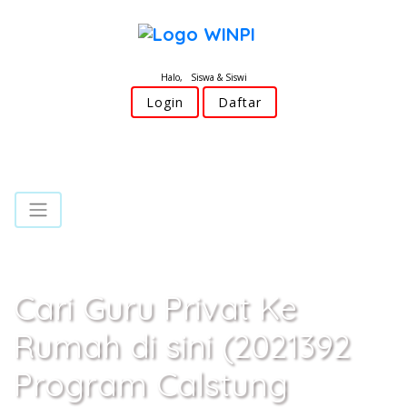
Halo, Siswa & Siswi
Login
Daftar
Cari Guru Privat Ke
Rumah di sini (2021392
Program Calstung