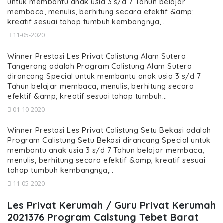
untuk membantu anak usia 3 s/d 7 Tahun belajar
membaca, menulis, berhitung secara efektif &amp;
kreatif sesuai tahap tumbuh kembangnya,…
11-05-2020
Winner Prestasi Les Privat Calistung Alam Sutera
Tangerang adalah Program Calistung Alam Sutera
dirancang Special untuk membantu anak usia 3 s/d 7
Tahun belajar membaca, menulis, berhitung secara
efektif &amp; kreatif sesuai tahap tumbuh…
01-10-2020
Winner Prestasi Les Privat Calistung Setu Bekasi adalah
Program Calistung Setu Bekasi dirancang Special untuk
membantu anak usia 3 s/d 7 Tahun belajar membaca,
menulis, berhitung secara efektif &amp; kreatif sesuai
tahap tumbuh kembangnya,…
11-05-2020
Les Privat Kerumah / Guru Privat Kerumah
2021376 Program Calstung Tebet Barat