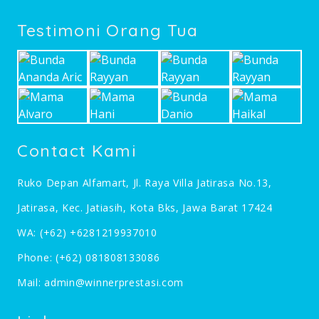
Testimoni Orang Tua
Contact Kami
Ruko Depan Alfamart, Jl. Raya Villa Jatirasa No.13,
Jatirasa, Kec. Jatiasih, Kota Bks, Jawa Barat 17424
WA:
(+62) +6281219937010
Phone:
(+62) 081808133086
Mail:
admin@winnerprestasi.com