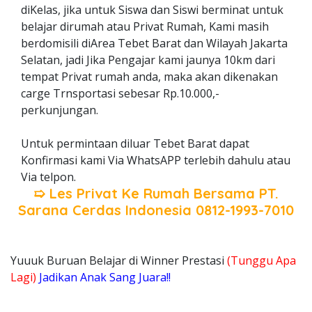
diKelas, jika untuk Siswa dan Siswi berminat untuk
belajar dirumah atau Privat Rumah, Kami masih
berdomisili diArea Tebet Barat dan Wilayah Jakarta
Selatan, jadi Jika Pengajar kami jaunya 10km dari
tempat Privat rumah anda, maka akan dikenakan
carge Trnsportasi sebesar Rp.10.000,-
perkunjungan.
Untuk permintaan diluar Tebet Barat dapat
Konfirmasi kami Via WhatsAPP terlebih dahulu atau
Via telpon.
➯ Les Privat Ke Rumah Bersama
PT.
Sarana Cerdas Indonesia
0812-1993-7010
Yuuuk Buruan Belajar di Winner Prestasi
(Tunggu Apa
Lagi)
Jadikan Anak Sang Juara!!