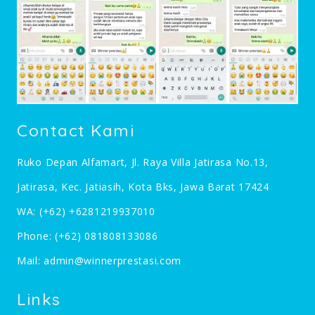
Contact Kami
Ruko Depan Alfamart, Jl. Raya Villa Jatirasa No.13,
Jatirasa, Kec. Jatiasih, Kota Bks, Jawa Barat 17424
WA:
(+62) +6281219937010
Phone:
(+62) 081808133086
Mail:
admin@winnerprestasi.com
Links