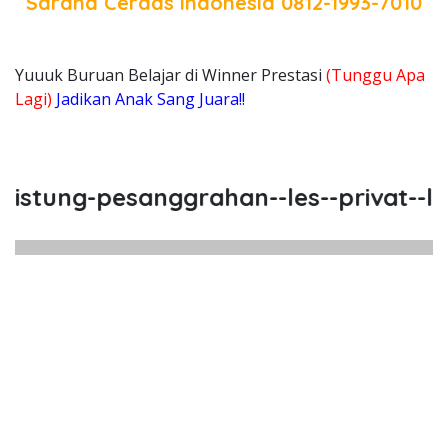
Sarana Cerdas Indonesia
0812-1993-7010
Yuuuk Buruan Belajar di Winner Prestasi
(Tunggu Apa
Lagi)
Jadikan Anak Sang Juara!!
ng-pesanggrahan--les--privat--les-pr
ung Pesanggrahan, Les, Privat, L
g Pesanggrahan, Les, Privat, Les Privat Cali
tung Pesanggrahan, Les, Priv
ng Pesanggrahan, Les, Privat, Les Pr