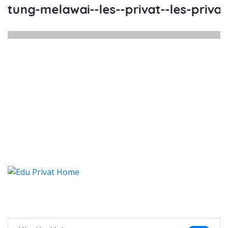
tung-melawai--les--privat--les-privat
stung Melawai, Les, Privat, Les P
ung Melawai, Les, Privat, Les Privat Calistun
stung Melawai, Les, Privat, L
tung Melawai, Les, Privat, Les Privat 
Categories