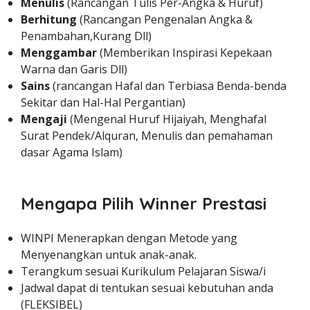
Menulis
(Rancangan Tulis Per-Angka & Huruf)
Berhitung
(Rancangan Pengenalan Angka &
Penambahan,Kurang Dll)
Menggambar
(Memberikan Inspirasi Kepekaan
Warna dan Garis Dll)
Sains
(rancangan Hafal dan Terbiasa Benda-benda
Sekitar dan Hal-Hal Pergantian)
Mengaji
(Mengenal Huruf Hijaiyah, Menghafal
Surat Pendek/Alquran, Menulis dan pemahaman
dasar Agama Islam)
Mengapa Pilih Winner Prestasi
WINPI Menerapkan dengan Metode yang
Menyenangkan untuk anak-anak.
Terangkum sesuai Kurikulum Pelajaran Siswa/i
Jadwal dapat di tentukan sesuai kebutuhan anda
(FLEKSIBEL)