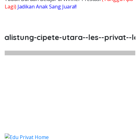
Lagi)
Jadikan Anak Sang Juara!!
stung-cipete-utara--les--privat--les-p
istung Cipete Utara, Les, Privat,
stung Cipete Utara, Les, Privat, Les Privat Ca
istung Cipete Utara, Les, Pri
stung Cipete Utara, Les, Privat, Les P