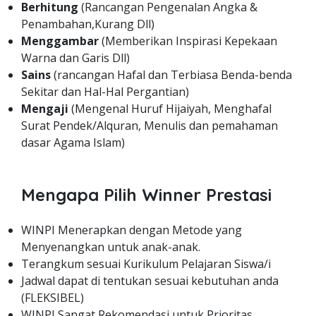
Berhitung
(Rancangan Pengenalan Angka &
Penambahan,Kurang Dll)
Menggambar
(Memberikan Inspirasi Kepekaan
Warna dan Garis Dll)
Sains
(rancangan Hafal dan Terbiasa Benda-benda
Sekitar dan Hal-Hal Pergantian)
Mengaji
(Mengenal Huruf Hijaiyah, Menghafal
Surat Pendek/Alquran, Menulis dan pemahaman
dasar Agama Islam)
Mengapa Pilih Winner Prestasi
WINPI Menerapkan dengan Metode yang
Menyenangkan untuk anak-anak.
Terangkum sesuai Kurikulum Pelajaran Siswa/i
Jadwal dapat di tentukan sesuai kebutuhan anda
(FLEKSIBEL)
WINPI Sangat Rekomendasi untuk Prioritas