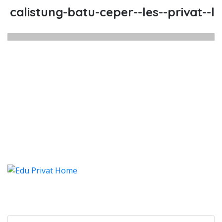
alistung-batu-ceper--les--privat--les
alistung Batu Ceper, Les, Privat,
alistung Batu Ceper, Les, Privat, Les Privat 
alistung Batu Ceper, Les, Pri
alistung Batu Ceper, Les, Privat, Les 
Categories