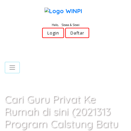
Halo, Siswa & Siswi
Login
Daftar
Cari Guru Privat Ke
Rumah di sini (2021313
Program Calstung Batu